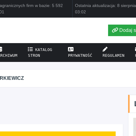
agranicznych firm w bazie: 5 592
Ostatnia aktualizacja: 8 sierpni
01
03:02
Dodaj s
KATALOG
ARCHIWUM
STRON
PRYWATNOŚĆ
REGULAMIN
IRKIEWICZ