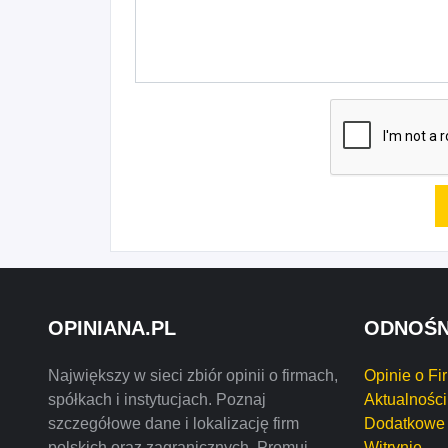
OPINIANA.PL
ODNOŚN
Największy w sieci zbiór opinii o firmach,
Opinie o Fi
spółkach i instytucjach. Poznaj
Aktualności
szczegółowe dane i lokalizację firm
Dodatkowe 
polskich oraz zagranicznych. Promuj
Witrynie