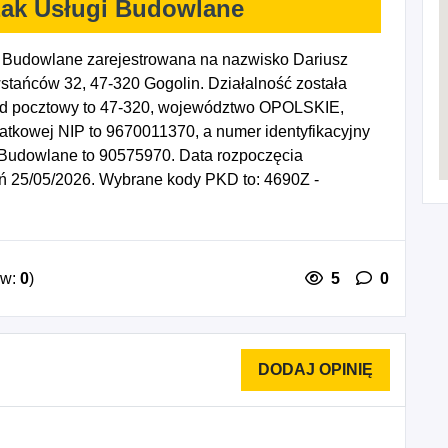
zak Usługi Budowlane
 Budowlane zarejestrowana na nazwisko Dariusz
tańców 32, 47-320 Gogolin. Działalność została
od pocztowy to 47-320, województwo OPOLSKIE,
datkowej NIP to 9670011370, a numer identyfikacyjny
Budowlane to 90575970. Data rozpoczęcia
eń 25/05/2026. Wybrane kody PKD to: 4690Z -
ów:
0
)
5
0