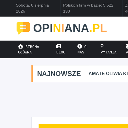
Sobota, 8 sierpnia
Polskich firm w bazie: 5 622
Z
2026
198
4
OPI
N
I
ANA
.P
L
STRONA
O
GŁÓWNA
BLOG
NAS
PYTANIA
NAJNOWSZE
AMATE OLIWIA K