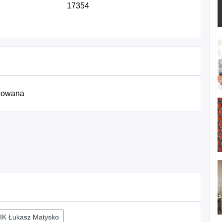
17354
izowana
K Łukasz Matysko