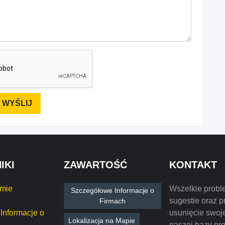
IKI
ZAWARTOŚĆ
KONTAKT
rmie
Wszelkie probl
Szczegółowe Informacje o
sugestie oraz p
Firmach
Informacje o
usunięcie swoje
Lokalizacja na Mapie
naszej bazy pr