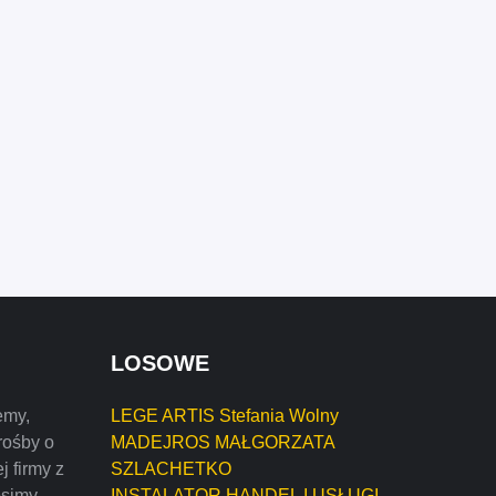
LOSOWE
emy,
LEGE ARTIS Stefania Wolny
rośby o
MADEJROS MAŁGORZATA
j firmy z
SZLACHETKO
osimy
INSTALATOR HANDEL I USŁUGI