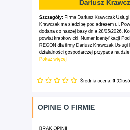
Dariusz Krawc
Szczegóły:
Firma Dariusz Krawczak Usługi
Krawczak ma siedzibę pod adresem ul. Pows
dodana do naszej bazy dnia 28/05/2026. K
powiat krapkowicki. Numer Identyfikacji Po
REGON dla firmy Dariusz Krawczak Usługi 
działalności gospodarczej przypada na dzi
Sprzedaż hurtowa niewyspecjalizowana.
Pokaż więcej
Średnia ocena:
0
(Głos
OPINIE O FIRMIE
BRAK OPINII