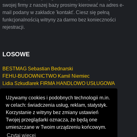
swojej firmy z naszej bazy prosimy kierować na adres e-
mail podany w zakładce 'kontakt'. Ciesz się pełną
funkcjonalnością witryny za darmo bez konieczności
rejestracji.
LOSOWE
BESTMAG Sebastian Bednarski
FEHU-BUDOWNICTWO Kamil Niemiec
Lidia Szkudlarek FIRMA HANDLOWO USŁUGOWA
FIRMA REMONTOWA - HARLEY - ANDRZEJ
Używamy cookies i podobnych technologii m.in.
JĘDRZEJEWSKI
w celach: świadczenia usług, reklam, statystyk.
WŁADYSŁAW ZALEWSKI Usługi Introligatorsko-
Korzystanie z witryny bez zmiany ustawień
Poligraficzne
Twojej przeglądarki oznacza, że będą one
specttra
umieszczane w Twoim urządzeniu końcowym.
Czytaj więcej