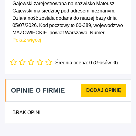
Gajewski zarejestrowana na nazwisko Mateusz
Gajewski ma siedzibę pod adresem nieznanym.
Działalność została dodana do naszej bazy dnia
05/07/2026. Kod pocztowy to 00-389, województwo
MAZOWIECKIE, powiat Warszawa. Numer
Identyfikacji Podatkowej NIP to 5214165623, a
Pokaż więcej
numer identyfikacyjny REGON dla firmy Data
Consulting Mateusz Gajewski to 544789130. Data
rozpoczęcia działalności gospodarczej przypada
Średnia ocena:
0
(Głosów:
0
)
na dzień 02/07/2026. Wybrane kody PKD to: 6210B
- Pozostała działalność w zakresie programowania.
OPINIE O FIRMIE
BRAK OPINII