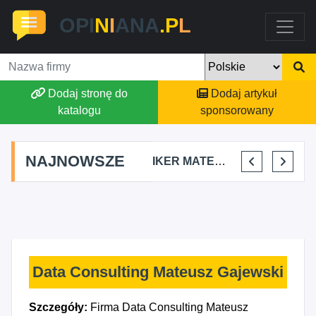
OPI
N
I
ANA
.P
L
Dodaj stronę do
Dodaj artykuł
katalogu
sponsorowany
NAJNOWSZE
FALKON PROJEKT OSKAR LIS
CIBORBUD PATRYK CIBORSKI
IKER MATEO LOZANO
HAIR STUDIO BETI BETTINA MLETZKO
Data Consulting Mateusz Gajewski
Szczegóły:
Firma Data Consulting Mateusz