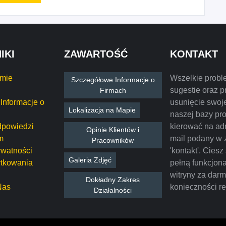
IKI
ZAWARTOŚĆ
KONTAKT
rmie
Wszelkie probl
Szczegółowe Informacje o
sugestie oraz p
Firmach
Informacje o
usunięcie swoje
Lokalizacja na Mapie
naszej bazy pr
dpowiedzi
kierować na ad
Opinie Klientów i
m
mail podany w 
Pracowników
ywatności
'kontakt'. Ciesz
Galeria Zdjęć
tkowania
pełną funkcjon
witryny za dar
Dokładny Zakres
Nas
konieczności rej
Działalności