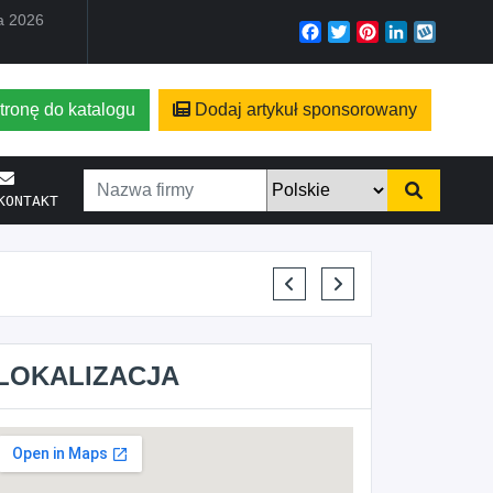
ia 2026
Facebook
Twitter
Pinterest
LinkedIn
Wyko
tronę do katalogu
Dodaj artykuł sponsorowany
KONTAKT
BAJTEL KAMIL HAJOK
LOKALIZACJA