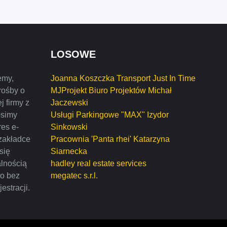
LOSOWE
emy,
Joanna Koszczka Transport Just In Time
rośby o
MJProjekt Biuro Projektów Michał
j firmy z
Jaczewski
osimy
Usługi Parkingowe "MAX" Izydor
res e-
Sinkowski
zakładce
Pracownia 'Panta rhei' Katarzyna
 się
Siarnecka
alnością
hadley real estate services
mo bez
megatec s.r.l.
estracji.