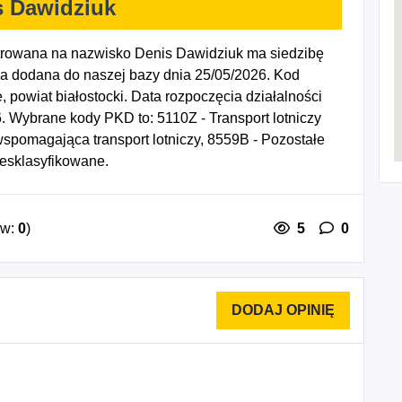
s Dawidziuk
trowana na nazwisko Denis Dawidziuk ma siedzibę
a dodana do naszej bazy dnia 25/05/2026. Kod
 powiat białostocki. Data rozpoczęcia działalności
. Wybrane kody PKD to: 5110Z - Transport lotniczy
spomagająca transport lotniczy, 8559B - Pozostałe
iesklasyfikowane.
ów:
0
)
5
0