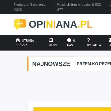
Niedziela, 9 sierpnia
Polskich firm w bazie: 5 622
2026
677
OPI
N
I
ANA
.P
L
STRONA
O
GŁÓWNA
BLOG
NAS
PYTANIA
NAJNOWSZE
PRZEM-KO PRZE