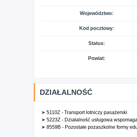
Województwo:
Kod pocztowy:
Status:
Powiat:
DZIAŁALNOŚĆ
➤
5110Z - Transport lotniczy pasażerski
➤
5223Z - Działalność usługowa wspomagają
➤
8559B - Pozostałe pozaszkolne formy eduk