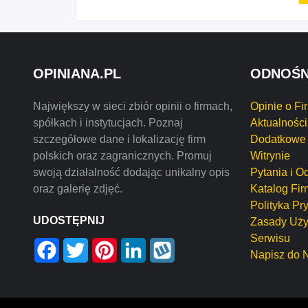
OPINIANA.PL
ODNOŚN
Największy w sieci zbiór opinii o firmach,
Opinie o Fi
spółkach i instytucjach. Poznaj
Aktualności
szczegółowe dane i lokalizację firm
Dodatkowe 
polskich oraz zagranicznych. Promuj
Witrynie
swoją działalność dodając unikalny opis
Pytania i O
oraz galerię zdjęć.
Katalog Fir
Polityka Pr
UDOSTĘPNIJ
Zasady Uży
Serwisu
Facebook
Twitter
Pinterest
LinkedIn
Wykop
Napisz do 