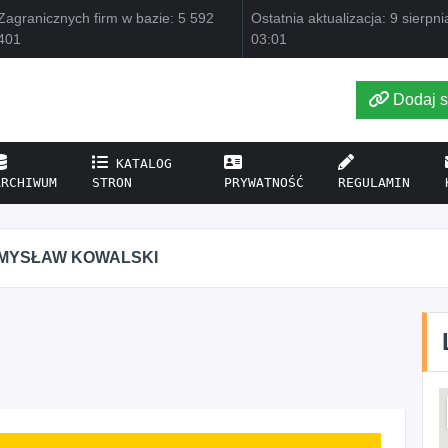
Zagranicznych firm w bazie: 5 592
Ostatnia aktualizacja: 9 sierpn
401
03:01
Dodaj s
KATALOG
ARCHIWUM
STRON
PRYWATNOŚĆ
REGULAMIN
MYSŁAW KOWALSKI