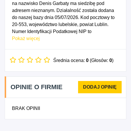
na nazwisko Denis Garbaty ma siedzibę pod
adresem nieznanym. Działalność została dodana
do naszej bazy dnia 05/07/2026. Kod pocztowy to
20-553, województwo lubelskie, powiat Lublin.
Numer Identyfikacji Podatkowej NIP to
7123515277, a numer identyfikacyjny REGON dla
Pokaż więcej
firmy Denis Garbaty to 545138469. Data
rozpoczęcia działalności gospodarczej przypada
na dzień 02/07/2026. Wybrane kody PKD to: 4331Z
Średnia ocena:
0
(Głosów:
0
)
- Tynkowanie, 4332Z - Zakładanie stolarki
budowlanej, 4333Z - Posadzkarstwo; tapetowanie i
oblicowywanie ścian, 4334Z - Malowanie i
OPINIE O FIRMIE
szklenie, 6831Z - Pośrednictwo w obrocie
nieruchomościami, 4335Z - Wykonywanie
pozostałych robót budowlanych wykończeniowych,
BRAK OPINII
5611Z - Restauracje.