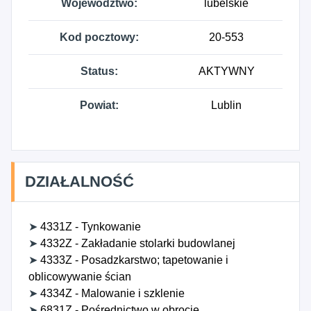
Województwo:
lubelskie
Kod pocztowy:
20-553
Status:
AKTYWNY
Powiat:
Lublin
DZIAŁALNOŚĆ
➤
4331Z - Tynkowanie
➤
4332Z - Zakładanie stolarki budowlanej
➤
4333Z - Posadzkarstwo; tapetowanie i
oblicowywanie ścian
➤
4334Z - Malowanie i szklenie
➤
6831Z - Pośrednictwo w obrocie