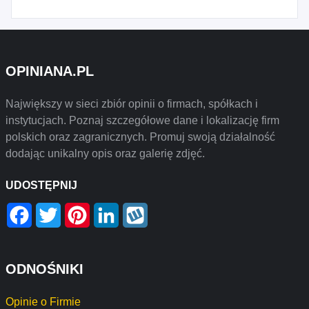
OPINIANA.PL
Największy w sieci zbiór opinii o firmach, spółkach i
instytucjach. Poznaj szczegółowe dane i lokalizację firm
polskich oraz zagranicznych. Promuj swoją działalność
dodając unikalny opis oraz galerię zdjęć.
UDOSTĘPNIJ
Facebook
Twitter
Pinterest
LinkedIn
Wykop
ODNOŚNIKI
Opinie o Firmie