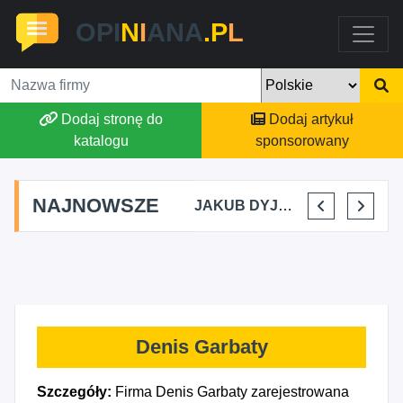
OPI
N
I
ANA
.P
L
Dodaj stronę do
Dodaj artykuł
katalogu
sponsorowany
NAJNOWSZE
MARTYNA KUPIDURA KIKI
MARTA BRACHA
JAKUB DYJAKIEWICZ POLISH LODA
ELENA MAKARCHIK
Denis Garbaty
Szczegóły:
Firma Denis Garbaty zarejestrowana