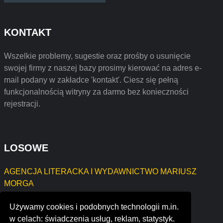
KONTAKT
Wszelkie problemy, sugestie oraz prośby o usunięcie
swojej firmy z naszej bazy prosimy kierować na adres e-
mail podany w zakładce 'kontakt'. Ciesz się pełną
funkcjonalnością witryny za darmo bez konieczności
rejestracji.
LOSOWE
AGENCJA LITERACKA I WYDAWNICTWO MARIUSZ
MORGA
PPUH ALMA Szymon Kubiś
Używamy cookies i podobnych technologii m.in.
staff one, ltd
w celach: świadczenia usług, reklam, statystyk.
hillhouse construction company inc.