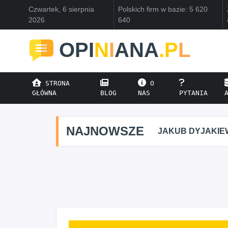
Czwartek, 6 sierpnia
Polskich firm w bazie: 5 620
2026
640
OPI
N
I
ANA
.P
L
STRONA
O
GŁÓWNA
BLOG
NAS
PYTANIA
NAJNOWSZE
JAKUB DYJAKIE