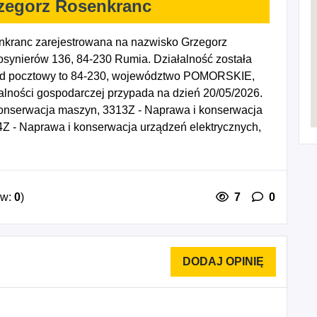
zegorz Rosenkranc
kranc zarejestrowana na nazwisko Grzegorz
synierów 136, 84-230 Rumia. Działalność została
Kod pocztowy to 84-230, województwo POMORSKIE,
alności gospodarczej przypada na dzień 20/05/2026.
onserwacja maszyn, 3313Z - Naprawa i konserwacja
4Z - Naprawa i konserwacja urządzeń elektrycznych,
ysłu tekstylnego oraz maszyn do szycia i maszyn
iewyspecjalizowana, 4791Z - Sprzedaż detaliczna
j lub Internet, 9510Z - Naprawa i konserwacja
.
ów:
0
)
7
0