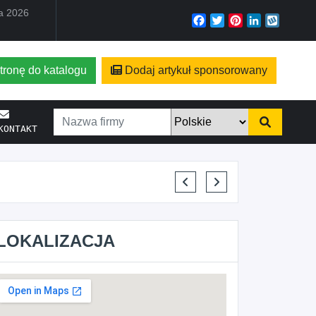
ia 2026
Facebook
Twitter
Pinterest
LinkedIn
Wyko
tronę do katalogu
Dodaj artykuł sponsorowany
KONTAKT
ELENA MAKARCHIK
LOKALIZACJA