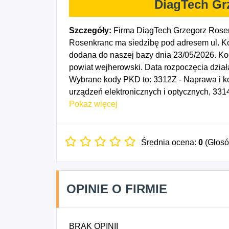
DiagTech Gr
Szczegóły:
Firma DiagTech Grzegorz Rosen
Rosenkranc ma siedzibę pod adresem ul. Ko
dodana do naszej bazy dnia 23/05/2026. 
powiat wejherowski. Data rozpoczęcia dział
Wybrane kody PKD to: 3312Z - Naprawa i k
urządzeń elektronicznych i optycznych, 331
4664Z - Sprzedaż hurtowa maszyn dla przem
Pokaż więcej
dziewiarskich, 4690Z - Sprzedaż hurtowa n
prowadzona przez domy sprzedaży wysyłkowe
komputerów i sprzętu (tele)komunikacyjnego
Średnia ocena:
0
(Głos
OPINIE O FIRMIE
BRAK OPINII