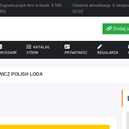
Zagranicznych firm w bazie: 5 592
Ostatnia aktualizacja: 6 sierpn
401
03:03
Dodaj s
KATALOG
ARCHIWUM
STRON
PRYWATNOŚĆ
REGULAMIN
WICZ POLISH LODA