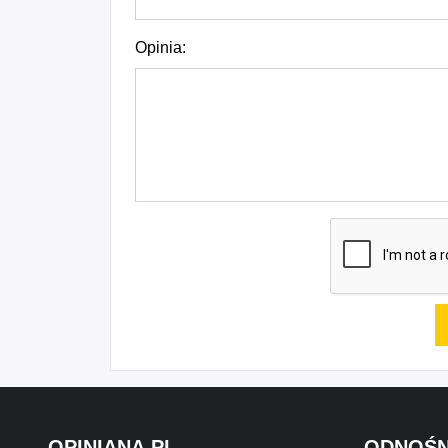
Opinia:
OPINIANA.PL
ODNOŚN