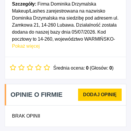
Szczegóły:
Firma Dominika Drzymalska
Makeup/Lashes zarejestrowana na nazwisko
Dominika Drzymalska ma siedzibę pod adresem ul.
Zamkowa 21, 14-260 Lubawa. Działalność została
dodana do naszej bazy dnia 05/07/2026. Kod
pocztowy to 14-260, województwo WARMIŃSKO-
MAZURSKIE, powiat iławski. Numer Identyfikacji
Pokaż więcej
Podatkowej NIP to 7441835648, a numer
identyfikacyjny REGON dla firmy Dominika
Drzymalska Makeup/Lashes to 545161988. Data
Średnia ocena:
0
(Głosów:
0
)
rozpoczęcia działalności gospodarczej przypada
na dzień 02/07/2026. Wybrane kody PKD to: 8559B
- Pozostałe pozaszkolne formy edukacji, gdzie
OPINIE O FIRMIE
indziej niesklasyfikowane, 9622Z - Działalność w
zakresie pielęgnacji urody i pozostała działalność
kosmetyczna.
BRAK OPINII