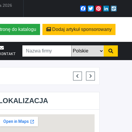
ia 2026
Facebook
Twitter
Pinterest
LinkedIn
Wyko
tronę do katalogu
Dodaj artykuł sponsorowany
KONTAKT
ELENA MAKARCHIK
LOKALIZACJA