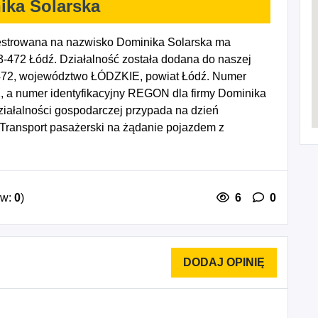
ika Solarska
estrowana na nazwisko Dominika Solarska ma
3-472 Łódź. Działalność została dodana do naszej
-472, województwo ŁÓDZKIE, powiat Łódź. Numer
1, a numer identyfikacyjny REGON dla firmy Dominika
ziałalności gospodarczej przypada na dzień
Transport pasażerski na żądanie pojazdem z
ów:
0
)
6
0