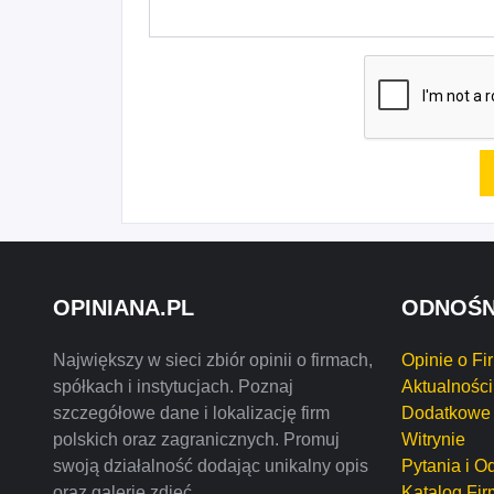
OPINIANA.PL
ODNOŚN
Największy w sieci zbiór opinii o firmach,
Opinie o Fi
spółkach i instytucjach. Poznaj
Aktualności
szczegółowe dane i lokalizację firm
Dodatkowe 
polskich oraz zagranicznych. Promuj
Witrynie
swoją działalność dodając unikalny opis
Pytania i O
oraz galerię zdjęć.
Katalog Fir