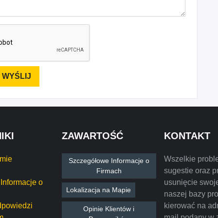
IKI
ZAWARTOŚĆ
KONTAKT
rmie
Wszelkie probl
Szczegółowe Informacje o
sugestie oraz p
Firmach
Informacje o
usunięcie swoje
Lokalizacja na Mapie
naszej bazy pr
dpowiedzi
kierować na ad
Opinie Klientów i
m
mail podany w 