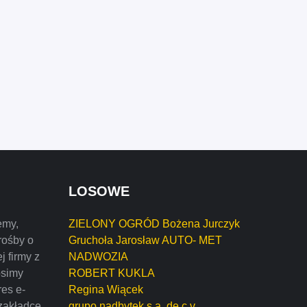
LOSOWE
emy,
ZIELONY OGRÓD Bożena Jurczyk
rośby o
Gruchoła Jarosław AUTO- MET
j firmy z
NADWOZIA
osimy
ROBERT KUKLA
res e-
Regina Wiącek
zakładce
grupo nadbytek s.a. de c.v.