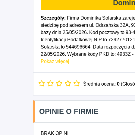
Domin
Szczegóły:
Firma Dominika Solarska zarej
siedzibę pod adresem ul. Odrzańska 32A, 9
bazy dnia 25/05/2026. Kod pocztowy to 93
Identyfikacji Podatkowej NIP to 729277012
Solarska to 544696664. Data rozpoczęcia d
22/05/2026. Wybrane kody PKD to: 4933Z - 
kierowcą.
Pokaż więcej
Średnia ocena:
0
(Głos
OPINIE O FIRMIE
BRAK OPINII