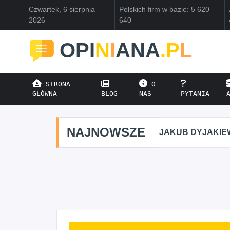
Czwartek, 6 sierpnia
Polskich firm w bazie: 5 620
2026
640
OPI
N
I
ANA
.P
L
STRONA
O
GŁÓWNA
BLOG
NAS
PYTANIA
NAJNOWSZE
JAKUB DYJAKIE