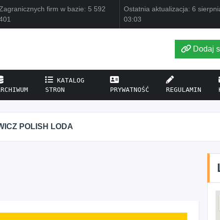
Zagranicznych firm w bazie: 5 592
Ostatnia aktualizacja: 6 sierpn
401
03:03
Dodaj s
KATALOG
ARCHIWUM
STRON
PRYWATNOŚĆ
REGULAMIN
WICZ POLISH LODA