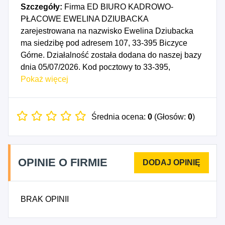
Szczegóły:
Firma ED BIURO KADROWO-
PŁACOWE EWELINA DZIUBACKA
zarejestrowana na nazwisko Ewelina Dziubacka
ma siedzibę pod adresem 107, 33-395 Biczyce
Górne. Działalność została dodana do naszej bazy
dnia 05/07/2026. Kod pocztowy to 33-395,
województwo MAŁOPOLSKIE, powiat
Pokaż więcej
nowosądecki. Numer Identyfikacji Podatkowej NIP
to 7343673156, a numer identyfikacyjny REGON
dla firmy ED BIURO KADROWO-PŁACOWE
Średnia ocena:
0
(Głosów:
0
)
EWELINA DZIUBACKA to 545110459. Data
rozpoczęcia działalności gospodarczej przypada
na dzień 02/07/2026. Wybrane kody PKD to: 4100A
OPINIE O FIRMIE
- Roboty budowlane związane ze wznoszeniem
budynków mieszkalnych, 4334Z - Malowanie i
szklenie, 4335Z - Wykonywanie pozostałych robót
BRAK OPINII
budowlanych wykończeniowych, 6920A -
Działalność rachunkowo-księgowa.