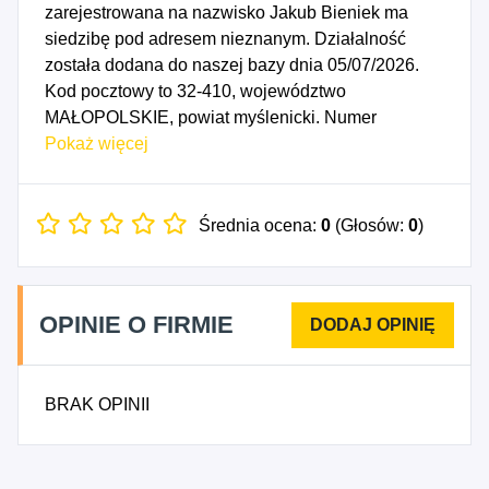
zarejestrowana na nazwisko Jakub Bieniek ma
siedzibę pod adresem nieznanym. Działalność
została dodana do naszej bazy dnia 05/07/2026.
Kod pocztowy to 32-410, województwo
MAŁOPOLSKIE, powiat myślenicki. Numer
Identyfikacji Podatkowej NIP to 6812119929, a
Pokaż więcej
numer identyfikacyjny REGON dla firmy
Ekokraftbud Jakub Bieniek to 545007678. Data
rozpoczęcia działalności gospodarczej przypada
Średnia ocena:
0
(Głosów:
0
)
na dzień 02/07/2026. Wybrane kody PKD to: 4299Z
- Roboty związane z budową pozostałych obiektów
inżynierii lądowej i wodnej, gdzie indziej
OPINIE O FIRMIE
niesklasyfikowane, 4311Z - Rozbiórka i burzenie
obiektów budowlanych, 4312Z - Przygotowanie
terenu pod budowę, 4313Z - Wykonywanie
BRAK OPINII
wykopów i wierceń geologiczno-inżynierskich,
4321Z - Wykonywanie instalacji elektrycznych,
4322Z - Wykonywanie instalacji wodno-
kanalizacyjnych, cieplnych, gazowych i