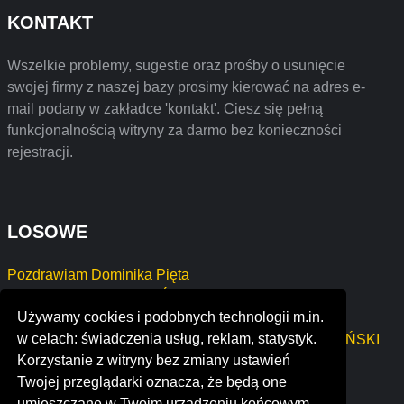
KONTAKT
Wszelkie problemy, sugestie oraz prośby o usunięcie
swojej firmy z naszej bazy prosimy kierować na adres e-
mail podany w zakładce 'kontakt'. Ciesz się pełną
funkcjonalnością witryny za darmo bez konieczności
rejestracji.
LOSOWE
Pozdrawiam Dominika Pięta
TRANS-BUD ADAM WIŚNIEWSKI
Używamy cookies i podobnych technologii m.in.
Andrzej Truszkowski
w celach: świadczenia usług, reklam, statystyk.
GABINET STOMATOLOGICZNY S.C. ADAM CHĘCIŃSKI
Korzystanie z witryny bez zmiany ustawień
camp pioneer
Twojej przeglądarki oznacza, że będą one
amoretti weddings
umieszczane w Twoim urządzeniu końcowym.