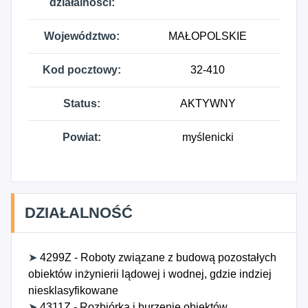
działalności:
Województwo:
MAŁOPOLSKIE
Kod pocztowy:
32-410
Status:
AKTYWNY
Powiat:
myślenicki
DZIAŁALNOŚĆ
➤
4299Z - Roboty związane z budową pozostałych
obiektów inżynierii lądowej i wodnej, gdzie indziej
niesklasyfikowane
➤
4311Z - Rozbiórka i burzenie obiektów