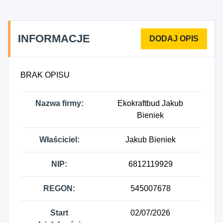
klimatyzacyjnych, 4331Z - Tynkowanie, 4332Z -
Zakładanie stolarki budowlanej, 4333Z -
Posadzkarstwo; tapetowanie i oblicowywanie
INFORMACJE
ścian, 4334Z - Malowanie i szklenie, 4323Z -
Montaż izolacji, 4324Z - Wykonywanie pozostałych
instalacji budowlanych, 4335Z - Wykonywanie
BRAK OPISU
pozostałych robót budowlanych wykończeniowych,
8122B - Pozostałe sprzątanie budynków i obiektów
Nazwa firmy:
Ekokraftbud Jakub
przemysłowych, gdzie indziej niesklasyfikowane.
Bieniek
Właściciel:
Jakub Bieniek
NIP:
6812119929
REGON:
545007678
Start
02/07/2026