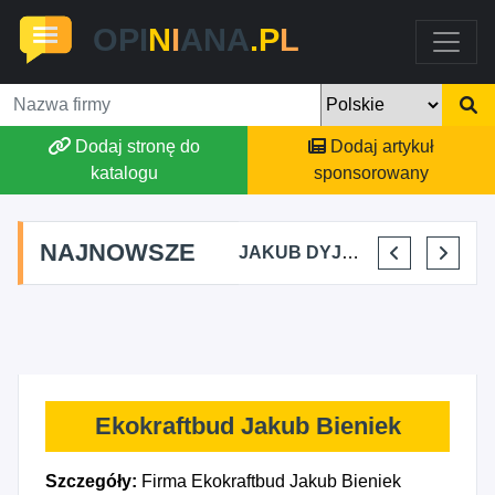
OPI
N
I
ANA
.P
L
Dodaj stronę do
Dodaj artykuł
katalogu
sponsorowany
NAJNOWSZE
RA KIKI
MARTA BRACHA
JAKUB DYJAKIEWICZ POLISH LODA
ELENA MAKARCHIK
IGOR C
Ekokraftbud Jakub Bieniek
Szczegóły:
Firma Ekokraftbud Jakub Bieniek