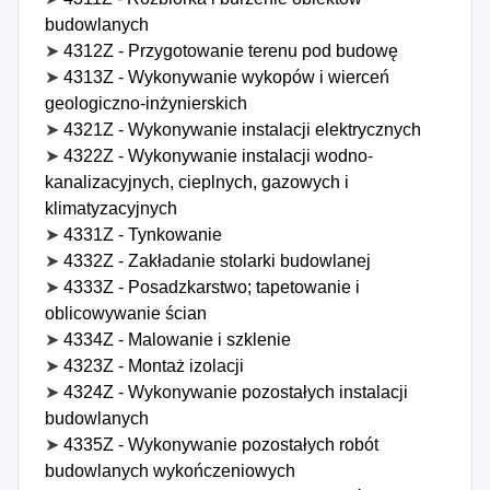
budowlanych
➤
4312Z - Przygotowanie terenu pod budowę
➤
4313Z - Wykonywanie wykopów i wierceń
geologiczno-inżynierskich
➤
4321Z - Wykonywanie instalacji elektrycznych
➤
4322Z - Wykonywanie instalacji wodno-
kanalizacyjnych, cieplnych, gazowych i
klimatyzacyjnych
➤
4331Z - Tynkowanie
➤
4332Z - Zakładanie stolarki budowlanej
➤
4333Z - Posadzkarstwo; tapetowanie i
oblicowywanie ścian
➤
4334Z - Malowanie i szklenie
➤
4323Z - Montaż izolacji
➤
4324Z - Wykonywanie pozostałych instalacji
budowlanych
➤
4335Z - Wykonywanie pozostałych robót
budowlanych wykończeniowych