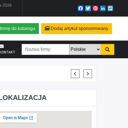
ia 2026
Facebook
Twitter
Pinterest
LinkedIn
Wyko
tronę do katalogu
Dodaj artykuł sponsorowany
KONTAKT
ELENA MAKARCHIK
LOKALIZACJA