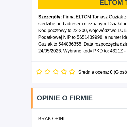
ELTOM T
Szczegóły:
Firma ELTOM Tomasz Guziak za
siedzibę pod adresem nieznanym. Działalno
Kod pocztowy to 22-200, województwo LUBE
Podatkowej NIP to 5651439998, a numer i
Guziak to 544836355. Data rozpoczęcia dzi
24/05/2026. Wybrane kody PKD to: 4321Z - 
Średnia ocena:
0
(Głos
OPINIE O FIRMIE
BRAK OPINII