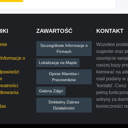
IKI
ZAWARTOŚĆ
KONTAKT
rmie
Wszelkie probl
Szczegółowe Informacje o
sugestie oraz p
Firmach
Informacje o
usunięcie swoje
Lokalizacja na Mapie
naszej bazy pr
dpowiedzi
kierować na ad
Opinie Klientów i
m
mail podany w 
Pracowników
ywatności
'kontakt'. Ciesz
Galeria Zdjęć
tkowania
pełną funkcjon
witryny za dar
Dokładny Zakres
Nas
konieczności rej
Działalności