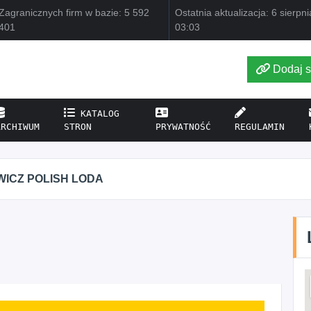
Zagranicznych firm w bazie: 5 592
Ostatnia aktualizacja: 6 sierpn
401
03:03
Dodaj s
KATALOG
ARCHIWUM
STRON
PRYWATNOŚĆ
REGULAMIN
WICZ POLISH LODA