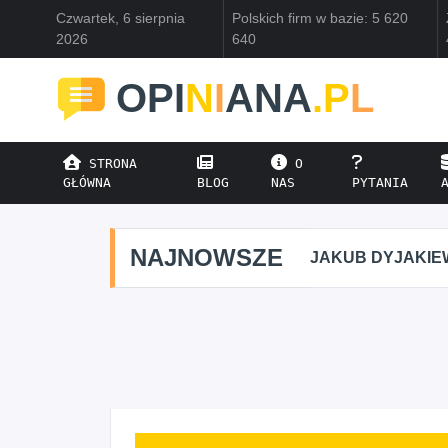
Czwartek, 6 sierpnia
Polskich firm w bazie: 5 620
2026
640
OPI
N
I
ANA
.P
L
STRONA
O
GŁÓWNA
BLOG
NAS
PYTANIA
NAJNOWSZE
JAKUB DYJAKIE