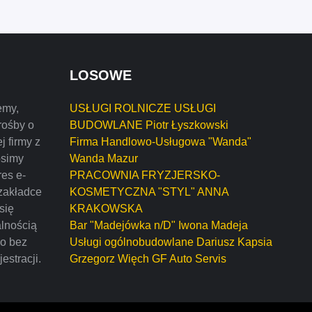
LOSOWE
emy,
USŁUGI ROLNICZE USŁUGI
rośby o
BUDOWLANE Piotr Łyszkowski
j firmy z
Firma Handlowo-Usługowa "Wanda"
osimy
Wanda Mazur
res e-
PRACOWNIA FRYZJERSKO-
zakładce
KOSMETYCZNA "STYL" ANNA
 się
KRAKOWSKA
alnością
Bar "Madejówka n/D" Iwona Madeja
mo bez
Usługi ogólnobudowlane Dariusz Kapsia
estracji.
Grzegorz Więch GF Auto Servis