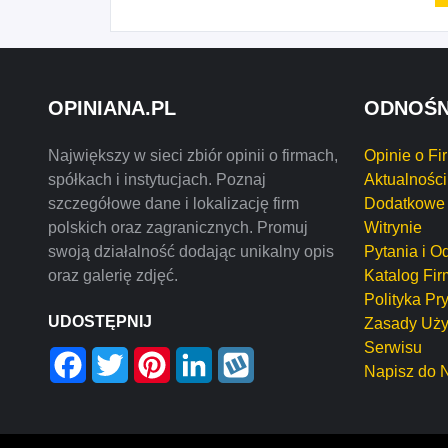
OPINIANA.PL
ODNOŚN
Największy w sieci zbiór opinii o firmach,
Opinie o Fi
spółkach i instytucjach. Poznaj
Aktualności
szczegółowe dane i lokalizację firm
Dodatkowe 
polskich oraz zagranicznych. Promuj
Witrynie
swoją działalność dodając unikalny opis
Pytania i O
oraz galerię zdjęć.
Katalog Fir
Polityka Pr
UDOSTĘPNIJ
Zasady Uży
Serwisu
Facebook
Twitter
Pinterest
LinkedIn
Wykop
Napisz do 