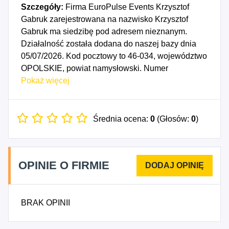
Szczegóły:
Firma EuroPulse Events Krzysztof
Gabruk zarejestrowana na nazwisko Krzysztof
Gabruk ma siedzibę pod adresem nieznanym.
Działalność została dodana do naszej bazy dnia
05/07/2026. Kod pocztowy to 46-034, województwo
OPOLSKIE, powiat namysłowski. Numer
Identyfikacji Podatkowej NIP to 7521472113, a
Pokaż więcej
numer identyfikacyjny REGON dla firmy EuroPulse
Events Krzysztof Gabruk to 545145890. Data
rozpoczęcia działalności gospodarczej przypada
Średnia ocena:
0
(Głosów:
0
)
na dzień 02/07/2026. Wybrane kody PKD to: 4321Z
- Wykonywanie instalacji elektrycznych, 8230Z -
Działalność związana z organizacją targów,
OPINIE O FIRMIE
wystaw i kongresów, 9020C - Pozostała
działalność związana z wystawianiem
przedstawień artystycznych.
BRAK OPINII