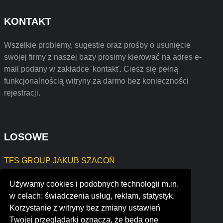
KONTAKT
Wszelkie problemy, sugestie oraz prośby o usunięcie
swojej firmy z naszej bazy prosimy kierować na adres e-
mail podany w zakładce 'kontakt'. Ciesz się pełną
funkcjonalnością witryny za darmo bez konieczności
rejestracji.
LOSOWE
TFS GROUP JAKUB SZACOŃ
TAXI - osobowa JAN NIEKRA
Używamy cookies i podobnych technologii m.in.
Jagoda Maślanka JAGA - DESIGN
w celach: świadczenia usług, reklam, statystyk.
Grzegorz Gawęcki
Korzystanie z witryny bez zmiany ustawień
quick release (automotive) ltd
Twojej przeglądarki oznacza, że będą one
coastline electric company, inc