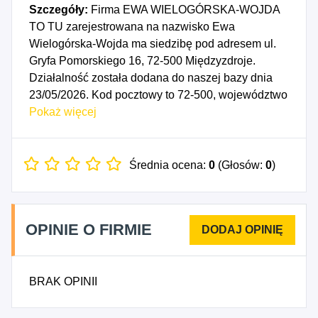
Szczegóły:
Firma EWA WIELOGÓRSKA-WOJDA
TO TU zarejestrowana na nazwisko Ewa
Wielogórska-Wojda ma siedzibę pod adresem ul.
Gryfa Pomorskiego 16, 72-500 Międzyzdroje.
Działalność została dodana do naszej bazy dnia
23/05/2026. Kod pocztowy to 72-500, województwo
ZACHODNIOPOMORSKIE, powiat kamieński.
Pokaż więcej
Numer Identyfikacji Podatkowej NIP to
8251928488, a numer identyfikacyjny REGON dla
firmy EWA WIELOGÓRSKA-WOJDA TO TU to
Średnia ocena:
0
(Głosów:
0
)
544805136. Data rozpoczęcia działalności
gospodarczej przypada na dzień 20/05/2026.
Wybrane kody PKD to: 4712Z - Pozostała sprzedaż
OPINIE O FIRMIE
detaliczna niewyspecjalizowana, 4764Z - Sprzedaż
detaliczna sprzętu sportowego prowadzona w
wyspecjalizowanych sklepach, 4771Z - Sprzedaż
BRAK OPINII
detaliczna odzieży prowadzona w
wyspecjalizowanych sklepach, 4778Z - Sprzedaż
detaliczna pozostałych nowych wyrobów