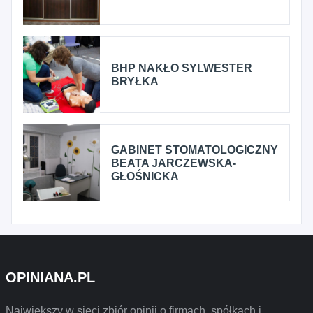
BHP NAKŁO SYLWESTER
BRYŁKA
GABINET STOMATOLOGICZNY
BEATA JARCZEWSKA-
GŁOŚNICKA
OPINIANA.PL
Największy w sieci zbiór opinii o firmach, spółkach i