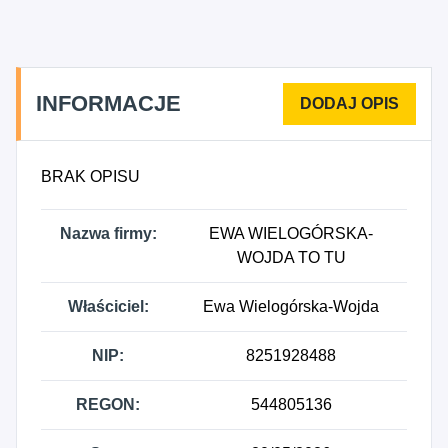
prowadzona w wyspecjalizowanych sklepach.
INFORMACJE
BRAK OPISU
Nazwa firmy:
EWA WIELOGÓRSKA-
WOJDA TO TU
Właściciel:
Ewa Wielogórska-Wojda
NIP:
8251928488
REGON:
544805136