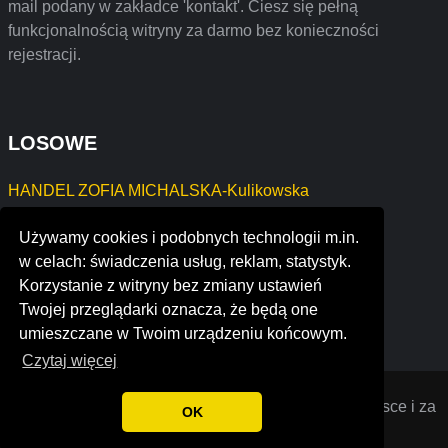
mail podany w zakładce 'kontakt'. Ciesz się pełną
funkcjonalnością witryny za darmo bez konieczności
rejestracji.
LOSOWE
HANDEL ZOFIA MICHALSKA-Kulikowska
USŁUGI ELEKTRYCZNE ZENON SIUDY
Używamy cookies i podobnych technologii m.in.
CZESŁAW REGIEC
w celach: świadczenia usług, reklam, statystyk.
Kamila Babula
Korzystanie z witryny bez zmiany ustawień
re/max key properties
Twojej przeglądarki oznacza, że będą one
kizora software private limited
umieszczane w Twoim urządzeniu końcowym.
Czytaj więcej
Opiniana
© 2022 Opinie o firmach założonych w Polsce i za
OK
granicą. Wszystkie prawa zastrzeżone.