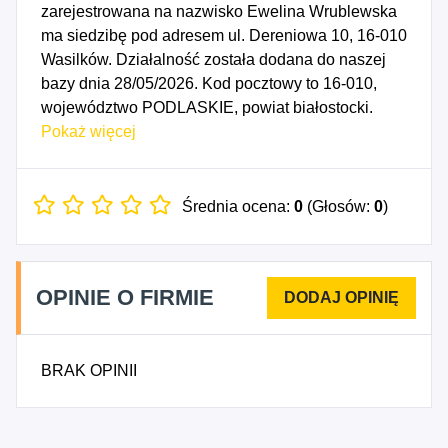
zarejestrowana na nazwisko Ewelina Wrublewska
ma siedzibę pod adresem ul. Dereniowa 10, 16-010
Wasilków. Działalność została dodana do naszej
bazy dnia 28/05/2026. Kod pocztowy to 16-010,
województwo PODLASKIE, powiat białostocki.
Numer Identyfikacji Podatkowej NIP to
Pokaż więcej
6030045938, a numer identyfikacyjny REGON dla
firmy Ewelina Wrublewska to 544845466. Data
rozpoczęcia działalności gospodarczej przypada
Średnia ocena:
0
(Głosów:
0
)
na dzień 25/05/2026. Wybrane kody PKD to: 4771Z
- Sprzedaż detaliczna odzieży prowadzona w
wyspecjalizowanych sklepach.
OPINIE O FIRMIE
BRAK OPINII