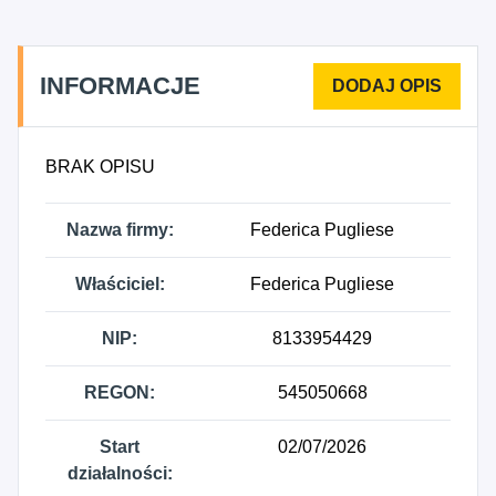
projektowania, 7499Z - Wszelka pozostała
działalność profesjonalna, naukowa i techniczna,
gdzie indziej niesklasyfikowana.
INFORMACJE
BRAK OPISU
Nazwa firmy:
Federica Pugliese
Właściciel:
Federica Pugliese
NIP:
8133954429
REGON:
545050668
Start
02/07/2026
działalności: