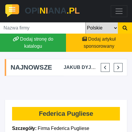
OPI
N
I
ANA
.P
L
Dodaj stronę do
Dodaj artykuł
katalogu
sponsorowany
NAJNOWSZE
MARTYNA KUPIDURA KIKI
MARTA BRACHA
JAKUB DYJAKIEWICZ POLISH LODA
ELENA MAKARCHIK
Federica Pugliese
Szczegóły:
Firma Federica Pugliese