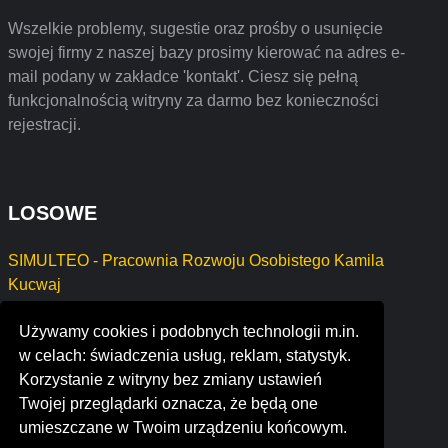
Wszelkie problemy, sugestie oraz prośby o usunięcie
swojej firmy z naszej bazy prosimy kierować na adres e-
mail podany w zakładce 'kontakt'. Ciesz się pełną
funkcjonalnością witryny za darmo bez konieczności
rejestracji.
LOSOWE
SIMULTEO - Pracownia Rozwoju Osobistego Kamila
Kucwaj
SHEQ Partner -Izabela Lewandowska-Wiśniewska
Używamy cookies i podobnych technologii m.in.
hospitalrecruiting.com
w celach: świadczenia usług, reklam, statystyk.
deluxe digital services
Korzystanie z witryny bez zmiany ustawień
holiday inn stadium
Twojej przeglądarki oznacza, że będą one
arcpointmd bakersfield
umieszczane w Twoim urządzeniu końcowym.