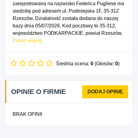
zarejestrowana na nazwisko Federica Pugliese ma
siedzibę pod adresem ul. Podmiejska 1F, 35-312
Rzeszów. Działalność została dodana do naszej
bazy dnia 05/07/2026. Kod pocztowy to 35-312,
województwo PODKARPACKIE, powiat Rzeszów.
Numer Identyfikacji Podatkowej NIP to
Pokaż więcej
8133954429, a numer identyfikacyjny REGON dla
firmy Federica Pugliese to 545050668. Data
rozpoczęcia działalności gospodarczej przypada
Średnia ocena:
0
(Głosów:
0
)
na dzień 02/07/2026. Wybrane kody PKD to: 7111Z
- Działalność w zakresie architektury, 7311Z -
Działalność agencji reklamowych, 7420Z -
OPINIE O FIRMIE
Działalność fotograficzna, 7411Z - Działalność w
zakresie wzornictwa przemysłowego i
projektowania mody, 7412Z - Działalność w
BRAK OPINII
zakresie projektowania graficznego i komunikacji
wizualnej, 7413Z - Działalność w zakresie
projektowania wnętrz, 7414Z - Pozostała
działalność w zakresie specjalistycznego