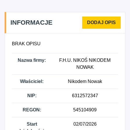
6812A - Realizacja projektów budowlanych
związanych ze wznoszeniem budynków
mieszkalnych, 7112B - Pozostała działalność w
INFORMACJE
zakresie inżynierii i związane z nią doradztwo
techniczne, 9531A - Naprawa mechaniczna i
serwisowa pojazdów silnikowych, z wyłączeniem
BRAK OPISU
motocykli, 9531B - Naprawa blacharsko-lakiernicza
oraz konserwacja pojazdów silnikowych, z
Nazwa firmy:
F.H.U. NIKOŚ NIKODEM
wyłączeniem motocykli, 9532Z - Naprawa i
NOWAK
konserwacja motocykli.
Właściciel:
Nikodem Nowak
NIP:
6312572347
REGON:
545104909
Start
02/07/2026