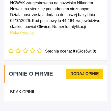
NOWAK zarejestrowana na nazwisko Nikodem
Nowak ma siedzibę pod adresem nieznanym.
Działalność została dodana do naszej bazy dnia
05/07/2026. Kod pocztowy to 44-164, województwo
śląskie, powiat Gliwice. Numer Identyfikacji
Podatkowej NIP to 6312572347, a numer
Pokaż więcej
identyfikacyjny REGON dla firmy F.H.U. NIKOŚ
NIKODEM NOWAK to 545104909. Data
rozpoczęcia działalności gospodarczej przypada
Średnia ocena:
0
(Głosów:
0
)
na dzień 02/07/2026. Wybrane kody PKD to: 4781Z
- Sprzedaż detaliczna żywności, napojów i
wyrobów tytoniowych prowadzona na straganach i
OPINIE O FIRMIE
targowiskach, 4782Z - Sprzedaż detaliczna
wyrobów tekstylnych, odzieży i obuwia prowadzona
na straganach i targowiskach, 4941Z - Transport
BRAK OPINII
drogowy towarów, 7711Z - Wynajem i dzierżawa
samochodów osobowych i furgonetek, 4783Z -
Sprzedaż detaliczna motocykli oraz części i
akcesoriów do nich, 5221A - Pomoc drogowa,