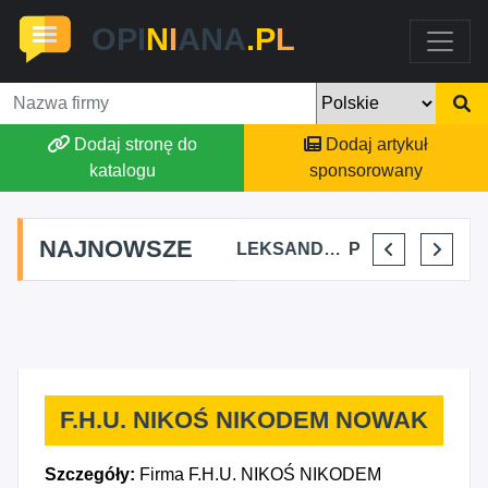
OPI
N
I
ANA
.P
L
Dodaj stronę do
Dodaj artykuł
katalogu
sponsorowany
NAJNOWSZE
AGSON AGNIESZKA SUCHWAŁKO
ALEKSANDAR MITREV
PRZEM-KO PRZEMYSŁAW KOWALSKI
BAJTEL KAMIL H
F.H.U. NIKOŚ NIKODEM NOWAK
Szczegóły:
Firma F.H.U. NIKOŚ NIKODEM