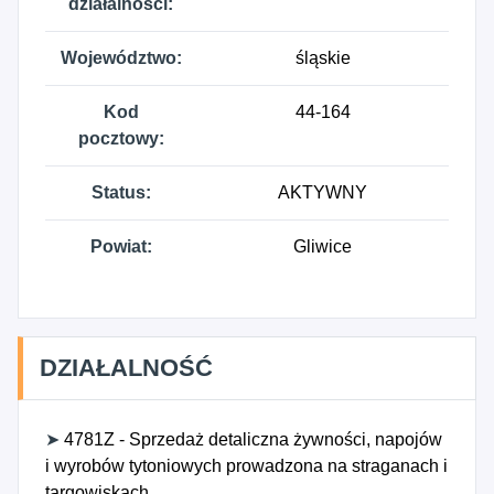
działalności:
Województwo:
śląskie
Kod
44-164
pocztowy:
Status:
AKTYWNY
Powiat:
Gliwice
DZIAŁALNOŚĆ
➤
4781Z - Sprzedaż detaliczna żywności, napojów
i wyrobów tytoniowych prowadzona na straganach i
targowiskach