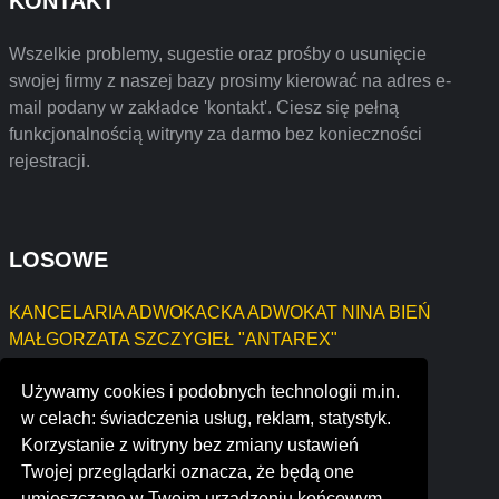
KONTAKT
Wszelkie problemy, sugestie oraz prośby o usunięcie
swojej firmy z naszej bazy prosimy kierować na adres e-
mail podany w zakładce 'kontakt'. Ciesz się pełną
funkcjonalnością witryny za darmo bez konieczności
rejestracji.
LOSOWE
KANCELARIA ADWOKACKA ADWOKAT NINA BIEŃ
MAŁGORZATA SZCZYGIEŁ "ANTAREX"
GAJEWSKI ANDRZEJ JERZY MAR - TEX FIRMA
Używamy cookies i podobnych technologii m.in.
HANDLOWO - USŁUGOWA
w celach: świadczenia usług, reklam, statystyk.
"STUDIO FOTOGRAFICZNE" Emilia Kaczmarek
Korzystanie z witryny bez zmiany ustawień
pwp b.v.
Twojej przeglądarki oznacza, że będą one
edbstudio
umieszczane w Twoim urządzeniu końcowym.