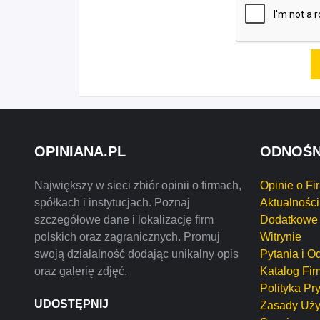
OPINIANA.PL
ODNOŚN
Największy w sieci zbiór opinii o firmach,
Opinie o Fi
spółkach i instytucjach. Poznaj
Aktualności
szczegółowe dane i lokalizację firm
Dodatkowe 
polskich oraz zagranicznych. Promuj
Witrynie
swoją działalność dodając unikalny opis
Pytania i O
oraz galerię zdjęć.
Katalog Fir
Polityka Pr
UDOSTĘPNIJ
Zasady Uży