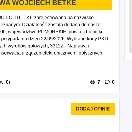
WA WOJCIECH BETKE
ECH BETKE zarejestrowana na nazwisko
ieznanym. Działalność została dodana do naszej
-600, województwo POMORSKIE, powiat chojnicki.
ej przypada na dzień 22/05/2026. Wybrane kody PKD
wych wyrobów gotowych, 3312Z - Naprawa i
serwacja urządzeń elektronicznych i optycznych,
ektrycznych, 3319Z - Naprawa i konserwacja
 Instalowanie maszyn przemysłowych, sprzętu i
dową linii telekomunikacyjnych i
 instalacji elektrycznych.
ów:
0
)
7
0