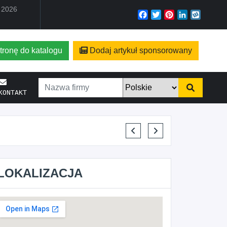
a 2026
Facebook
Twitter
Pinterest
LinkedIn
Wyko
tronę do katalogu
Dodaj artykuł sponsorowany
KONTAKT
KRYSTIAN PISULA
LOKALIZACJA