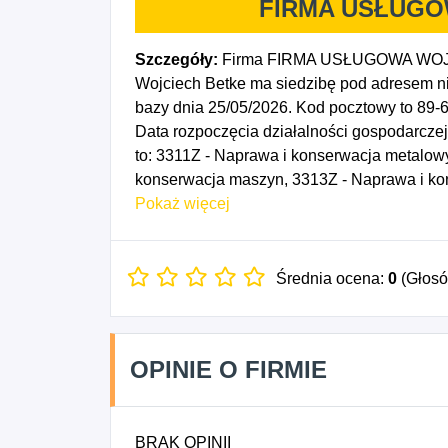
FIRMA USŁUGO
Szczegóły:
Firma FIRMA USŁUGOWA WOJCI
Wojciech Betke ma siedzibę pod adresem n
bazy dnia 25/05/2026. Kod pocztowy to 89
Data rozpoczęcia działalności gospodarcz
to: 3311Z - Naprawa i konserwacja metalo
konserwacja maszyn, 3313Z - Naprawa i kon
3314Z - Naprawa i konserwacja urządzeń el
Pokaż więcej
pozostałego sprzętu i wyposażenia, 3320Z -
wyposażenia, 4222Z - Roboty związane z bu
elektroenergetycznych, 4321Z - Wykonywanie
Średnia ocena:
0
(Głos
OPINIE O FIRMIE
BRAK OPINII