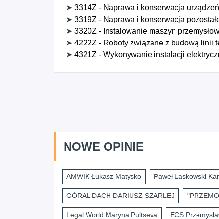
➤
3314Z - Naprawa i konserwacja urządzeń
➤
3319Z - Naprawa i konserwacja pozostałe
➤
3320Z - Instalowanie maszyn przemysłowy
➤
4222Z - Roboty związane z budową linii t
➤
4321Z - Wykonywanie instalacji elektryc
NOWE OPINIE
AMWIK Łukasz Matysko
Paweł Laskowski Kan
GÓRAL DACH DARIUSZ SZARLEJ
"PRZEMO
Legal World Maryna Pultseva
ECS Przemysław