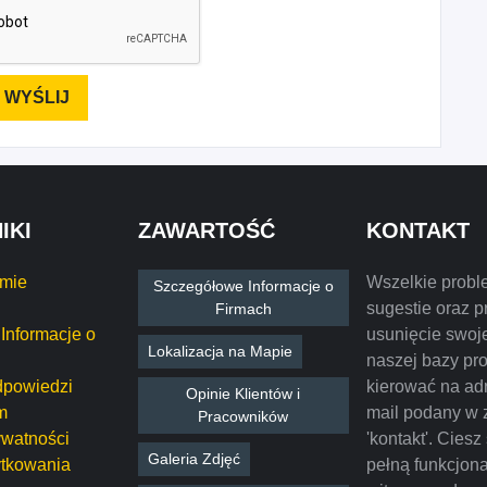
IKI
ZAWARTOŚĆ
KONTAKT
rmie
Wszelkie probl
Szczegółowe Informacje o
sugestie oraz p
Firmach
Informacje o
usunięcie swoje
Lokalizacja na Mapie
naszej bazy pr
dpowiedzi
kierować na ad
Opinie Klientów i
m
mail podany w 
Pracowników
ywatności
'kontakt'. Ciesz
Galeria Zdjęć
tkowania
pełną funkcjon