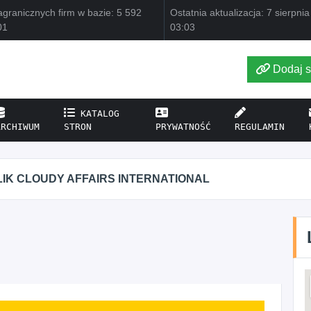
granicznych firm w bazie: 5 592
Ostatnia aktualizacja: 7 sierpni
01
03:03
Dodaj s
KATALOG
ARCHIWUM
STRON
PRYWATNOŚĆ
REGULAMIN
IK CLOUDY AFFAIRS INTERNATIONAL