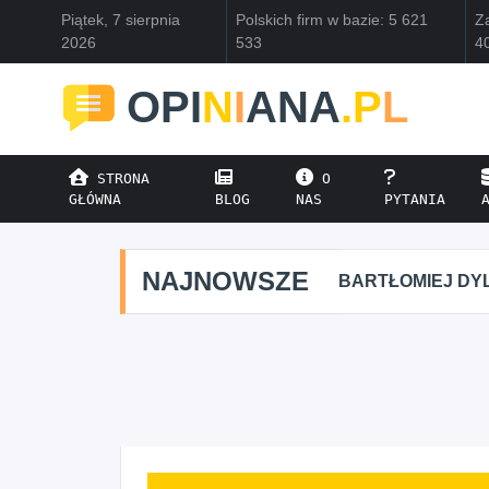
Piątek, 7 sierpnia
Polskich firm w bazie: 5 621
Za
2026
533
4
OPI
N
I
ANA
.P
L
STRONA
O
GŁÓWNA
BLOG
NAS
PYTANIA
NAJNOWSZE
BARTŁOMIEJ DYL