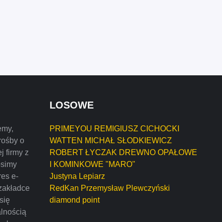
LOSOWE
emy,
PRIMEYOU REMIGIUSZ CICHOCKI
rośby o
WATTEN MICHAŁ SŁODKIEWICZ
j firmy z
ROBERT ŁYCZAK DREWNO OPAŁOWE
osimy
I KOMINKOWE "MARO"
res e-
Justyna Lepiarz
zakładce
RedKan Przemysław Plewczyński
 się
diamond point
alnością