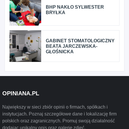
BHP NAKŁO SYLWESTER
BRYŁKA
GABINET STOMATOLOGICZNY
BEATA JARCZEWSKA-
GŁOŚNICKA
OPINIANA.PL
Największy w sieci zbiór opinii o firmach, spółkach i
instytucjach. Poznaj szczegółowe dane i lokalizację firm
polskich oraz zagranicznych. Promuj swoją działalność
dodając unikalny opis oraz galerię zdjęć.