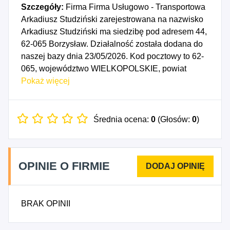
Szczegóły:
Firma Firma Usługowo - Transportowa
Arkadiusz Studziński zarejestrowana na nazwisko
Arkadiusz Studziński ma siedzibę pod adresem 44,
62-065 Borzysław. Działalność została dodana do
naszej bazy dnia 23/05/2026. Kod pocztowy to 62-
065, województwo WIELKOPOLSKIE, powiat
grodziski. Numer Identyfikacji Podatkowej NIP to
Pokaż więcej
9950120203, a numer identyfikacyjny REGON dla
firmy Firma Usługowo - Transportowa Arkadiusz
Studziński to 302707800. Data rozpoczęcia
Średnia ocena:
0
(Głosów:
0
)
działalności gospodarczej przypada na dzień
20/05/2026. Wybrane kody PKD to: 3312Z -
Naprawa i konserwacja maszyn, 4941Z - Transport
OPINIE O FIRMIE
drogowy towarów, 5221A - Pomoc drogowa, 9531A
- Naprawa mechaniczna i serwisowa pojazdów
silnikowych, z wyłączeniem motocykli, 9531B -
BRAK OPINII
Naprawa blacharsko-lakiernicza oraz konserwacja
pojazdów silnikowych, z wyłączeniem motocykli.