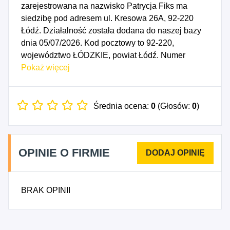
zarejestrowana na nazwisko Patrycja Fiks ma
siedzibę pod adresem ul. Kresowa 26A, 92-220
Łódź. Działalność została dodana do naszej bazy
dnia 05/07/2026. Kod pocztowy to 92-220,
województwo ŁÓDZKIE, powiat Łódź. Numer
Identyfikacji Podatkowej NIP to 7262639675, a
Pokaż więcej
numer identyfikacyjny REGON dla firmy Floreks
Patrycja Fiks to 545079206. Data rozpoczęcia
działalności gospodarczej przypada na dzień
Średnia ocena:
0
(Głosów:
0
)
02/07/2026. Wybrane kody PKD to: 1812Z -
Pozostałe drukowanie.
OPINIE O FIRMIE
BRAK OPINII