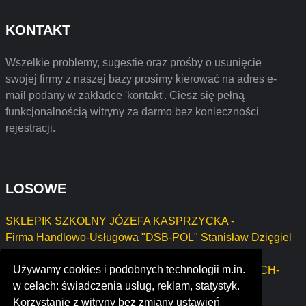
KONTAKT
Wszelkie problemy, sugestie oraz prośby o usunięcie
swojej firmy z naszej bazy prosimy kierować na adres e-
mail podany w zakładce 'kontakt'. Ciesz się pełną
funkcjonalnością witryny za darmo bez konieczności
rejestracji.
LOSOWE
SKLEPIK SZKOLNY JÓZEFA KASPRZYCKA -
Firma Handlowo-Usługowa "DSB-POL" Stanisław Dzięgiel
MARCIN MACIEJEWSKI TRANSMAR
Używamy cookies i podobnych technologii m.in.
Bartosz Łochowski Firma Handlowo - Usługowa "ŁOCH-
w celach: świadczenia usług, reklam, statystyk.
TRADE".
Korzystanie z witryny bez zmiany ustawień
PROTECTION BUSINESS GRAŻYNA SIEMASZKO