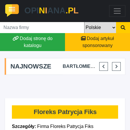
OPI
N
I
ANA
.P
L
Dodaj stronę do
Dodaj artykuł
katalogu
sponsorowany
NAJNOWSZE
SKYLINE POWER GROUP KACPER KONIEC
FJK-IT FILIP SZYMAŃSKI
BARTŁOMIEJ DYLIK CLOUDY AFFAIRS INTERNATIONAL
KRYSTIAN PISULA
Floreks Patrycja Fiks
Szczegóły:
Firma Floreks Patrycja Fiks