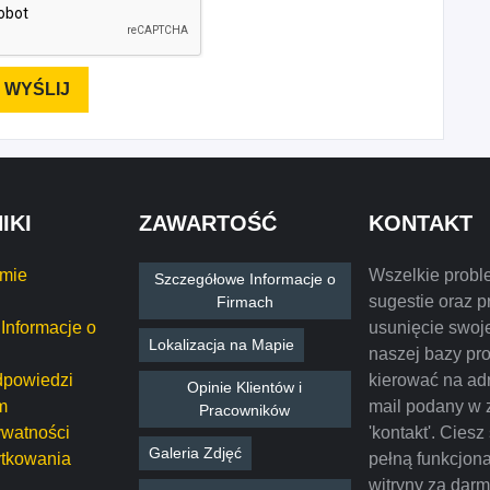
IKI
ZAWARTOŚĆ
KONTAKT
rmie
Wszelkie probl
Szczegółowe Informacje o
sugestie oraz p
Firmach
Informacje o
usunięcie swoje
Lokalizacja na Mapie
naszej bazy pr
dpowiedzi
kierować na ad
Opinie Klientów i
m
mail podany w 
Pracowników
ywatności
'kontakt'. Ciesz
Galeria Zdjęć
tkowania
pełną funkcjon
witryny za dar