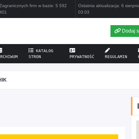
Zagranicznych firm w bazie: 5 592
Ostatnia aktualizacja: 6 sierpn
401
03:03
Dodaj s
KATALOG
ARCHIWUM
STRON
PRYWATNOŚĆ
REGULAMIN
HIK