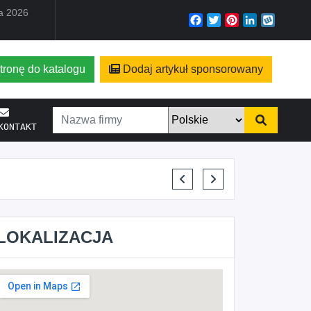
ia 2026
Facebook
Twitter
Pinterest
LinkedIn
Wyko
tronę do katalogu
Dodaj artykuł sponsorowany
KONTAKT
IGOR CHASNOITS ELBUD
LOKALIZACJA