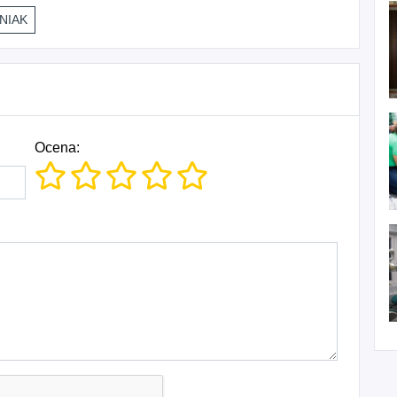
NIAK
Ocena: