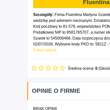
Fluentina
Szczegóły:
Firma Fluentina Martyna Szare
siedzibę pod adresem nieznanym. Działalno
Kod pocztowy to 81-578, województwo POMO
Podatkowej NIP to 9581765707, a numer ide
Szarek to 545006466. Data rozpoczęcia dzi
02/07/2026. Wybrane kody PKD to: 5811Z -
8559B - Pozostałe pozaszkolne formy edukac
Pokaż więcej
Pozostałe pozaszkolne formy edukacji, gdzie
Średnia ocena:
0
(Głos
OPINIE O FIRMIE
BRAK OPINII