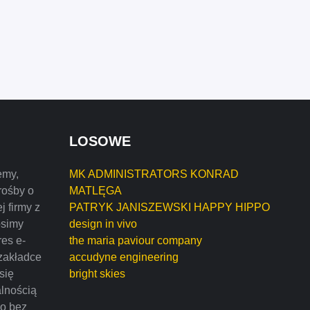
LOSOWE
emy,
MK ADMINISTRATORS KONRAD
rośby o
MATLĘGA
j firmy z
PATRYK JANISZEWSKI HAPPY HIPPO
osimy
design in vivo
res e-
the maria paviour company
zakładce
accudyne engineering
 się
bright skies
alnością
mo bez