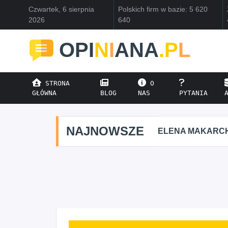
Czwartek, 6 sierpnia
Polskich firm w bazie: 5 620
2026
640
OPI
N
I
ANA
.P
L
STRONA
O
GŁÓWNA
BLOG
NAS
PYTANIA
NAJNOWSZE
ELENA MAKARC