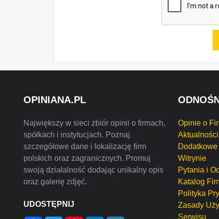
OPINIANA.PL
ODNOŚN
Największy w sieci zbiór opinii o firmach,
Opinie o Fi
spółkach i instytucjach. Poznaj
Aktualności
szczegółowe dane i lokalizację firm
Dodatkowe 
polskich oraz zagranicznych. Promuj
Witrynie
swoją działalność dodając unikalny opis
Pytania i O
oraz galerię zdjęć.
Katalog Fir
Polityka Pr
UDOSTĘPNIJ
Zasady Uży
Serwisu