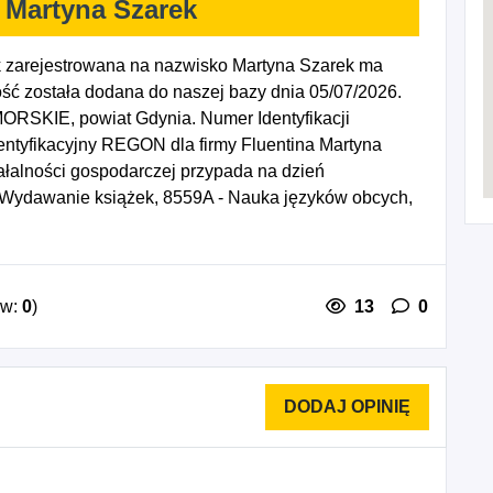
 Martyna Szarek
k zarejestrowana na nazwisko Martyna Szarek ma
ść została dodana do naszej bazy dnia 05/07/2026.
RSKIE, powiat Gdynia. Numer Identyfikacji
ntyfikacyjny REGON dla firmy Fluentina Martyna
ałalności gospodarczej przypada na dzień
 Wydawanie książek, 8559A - Nauka języków obcych,
ji, gdzie indziej niesklasyfikowane, 8559D -
 indziej niesklasyfikowane.
ów:
0
)
13
0