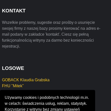
KONTAKT
Wszelkie problemy, sugestie oraz prośby o usunięcie
swojej firmy z naszej bazy prosimy kierować na adres e-
mail podany w zakładce 'kontakt'. Ciesz się pełną
funkcjonalnością witryny za darmo bez konieczności
rejestracji.
LOSOWE
GOBACK Klaudia Grabska
FHU "Mitek"
Dariusz Jakubiec Wnętrza, pracownia projektowania
Używamy cookies i podobnych technologii m.in.
architektury wnętrz
w celach: świadczenia usług, reklam, statystyk.
MATYJASIK RAFAŁ
Korzystanie z witryny bez zmiany ustawień
PRO-DOMO Radomir Skawiński