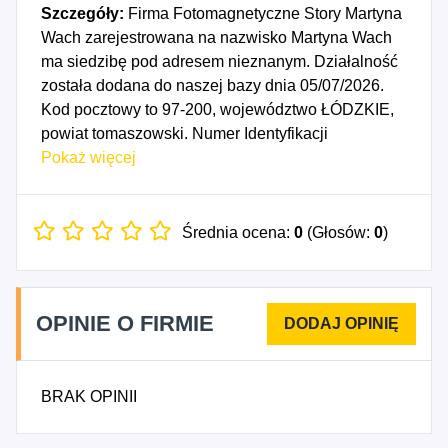
Szczegóły:
Firma Fotomagnetyczne Story Martyna
Wach zarejestrowana na nazwisko Martyna Wach
ma siedzibę pod adresem nieznanym. Działalność
została dodana do naszej bazy dnia 05/07/2026.
Kod pocztowy to 97-200, województwo ŁÓDZKIE,
powiat tomaszowski. Numer Identyfikacji
Podatkowej NIP to 7732517491, a numer
Pokaż więcej
identyfikacyjny REGON dla firmy Fotomagnetyczne
Story Martyna Wach to 545077704. Data
rozpoczęcia działalności gospodarczej przypada
Średnia ocena:
0
(Głosów:
0
)
na dzień 02/07/2026. Wybrane kody PKD to: 9329A
- Działalność pokojów zagadek, domów strachu,
miejsc do tańczenia i w zakresie innych form
OPINIE O FIRMIE
rozrywki lub rekreacji organizowanych w
pomieszczeniach lub w innych miejscach o
zamkniętej przestrzeni.
BRAK OPINII