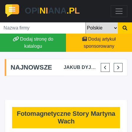
OPI
N
I
ANA
.P
L
Dodaj stronę do
Dodaj artykuł
katalogu
sponsorowany
NAJNOWSZE
A KUPIDURA KIKI
MARTA BRACHA
JAKUB DYJAKIEWICZ POLISH LODA
ELENA MAKARCHIK
Fotomagnetyczne Story Martyna
Wach