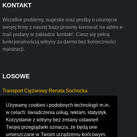
KONTAKT
Wszelkie problemy, sugestie oraz prośby o usunięcie
swojej firmy z naszej bazy prosimy kierować na adres e-
mail podany w zakładce 'kontakt'. Ciesz się pełną
funkcjonalnością witryny za darmo bez konieczności
rejestracji.
LOSOWE
Transport Ciężarowy Renata Sochocka
Marek Nietopiel
Używamy cookies i podobnych technologii m.in.
digital bim limited
w celach: świadczenia usług, reklam, statystyk.
gelao impianti s.r.l.
Korzystanie z witryny bez zmiany ustawień
hyland hills parks & recreation district
Twojej przeglądarki oznacza, że będą one
rigging rentals
umieszczane w Twoim urządzeniu końcowym.