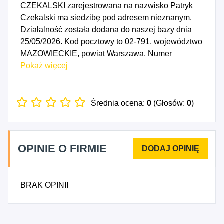
CZEKALSKI zarejestrowana na nazwisko Patryk
Czekalski ma siedzibę pod adresem nieznanym.
Działalność została dodana do naszej bazy dnia
25/05/2026. Kod pocztowy to 02-791, województwo
MAZOWIECKIE, powiat Warszawa. Numer
Identyfikacji Podatkowej NIP to 9512648134, a
Pokaż więcej
numer identyfikacyjny REGON dla firmy
FRAMEPATH PATRYK CZEKALSKI to
544728269. Data rozpoczęcia działalności
Średnia ocena:
0
(Głosów:
0
)
gospodarczej przypada na dzień 22/05/2026.
Wybrane kody PKD to: 5911Z - Działalność
związana z produkcją filmów, nagrań wideo i
OPINIE O FIRMIE
programów telewizyjnych, 5912Z - Działalność
postprodukcyjna związana z filmami, nagraniami
wideo i programami telewizyjnymi.
BRAK OPINII