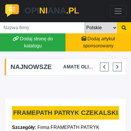
OPI
N
I
ANA
.P
L
Dodaj stronę do
Dodaj artykuł
katalogu
sponsorowany
NAJNOWSZE
TOMASZ BURY PRYWATNA PRAKTYKA FIZJOTERAPII
ALEKSANDRA BAKA
AMATE OLIWIA KIRKIEWICZ
KAJU BUS JUSTYNA JASTRZĘBSKA
FRAMEPATH PATRYK CZEKALSKI
Szczegóły:
Firma FRAMEPATH PATRYK