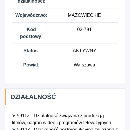
działalności:
Województwo:
MAZOWIECKIE
Kod
02-791
pocztowy:
Status:
AKTYWNY
Powiat:
Warszawa
DZIAŁALNOŚĆ
➤
5911Z - Działalność związana z produkcją
filmów, nagrań wideo i programów telewizyjnych
➤
5912Z - Działalność postprodukcyjna związana z