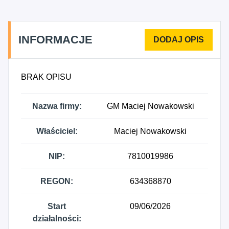
Niespecjalistyczne sprzątanie budynków i obiektów
przemysłowych, 8130Z - Działalność usługowa
związana z zagospodarowaniem terenów zieleni,
INFORMACJE
8299B - Działalność wspomagająca prowadzenie
działalności gospodarczej, gdzie indziej
niesklasyfikowana.
BRAK OPISU
Nazwa firmy:
GM Maciej Nowakowski
Właściciel:
Maciej Nowakowski
NIP:
7810019986
REGON:
634368870
Start
09/06/2026
działalności: