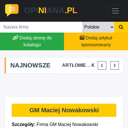
OPI
N
I
ANA
.P
L
Dodaj stronę do
Dodaj artykuł
katalogu
sponsorowany
NAJNOWSZE
FJK-IT FILIP SZYMAŃSKI
BARTŁOMIEJ DYLIK CLOUDY AFFAIRS INTERNATIONAL
KRYSTIAN PISULA
SELLESTATE AGATA SZA
GM Maciej Nowakowski
Szczegóły:
Firma GM Maciej Nowakowski