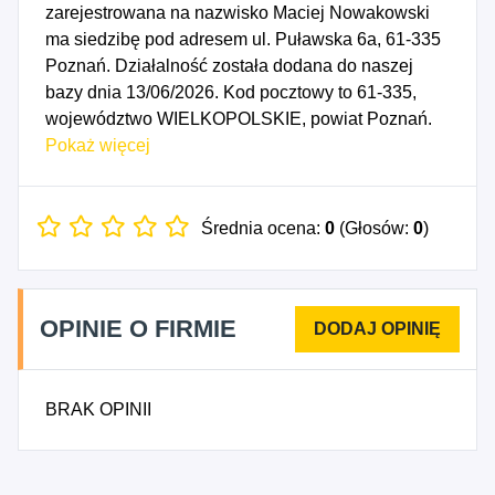
zarejestrowana na nazwisko Maciej Nowakowski
ma siedzibę pod adresem ul. Puławska 6a, 61-335
Poznań. Działalność została dodana do naszej
bazy dnia 13/06/2026. Kod pocztowy to 61-335,
województwo WIELKOPOLSKIE, powiat Poznań.
Numer Identyfikacji Podatkowej NIP to
Pokaż więcej
7810019986, a numer identyfikacyjny REGON dla
firmy GM Maciej Nowakowski to 634368870. Data
rozpoczęcia działalności gospodarczej przypada
Średnia ocena:
0
(Głosów:
0
)
na dzień 09/06/2026. Wybrane kody PKD to: 4791Z
- Sprzedaż detaliczna prowadzona przez domy
sprzedaży wysyłkowej lub Internet, 4941Z -
OPINIE O FIRMIE
Transport drogowy towarów, 5621Z -
Przygotowywanie i dostarczanie żywności dla
odbiorców zewnętrznych (katering), 5911Z -
BRAK OPINII
Działalność związana z produkcją filmów, nagrań
wideo i programów telewizyjnych, 6820Z -
Wynajem i zarządzanie nieruchomościami
własnymi lub dzierżawionymi, 8121Z -