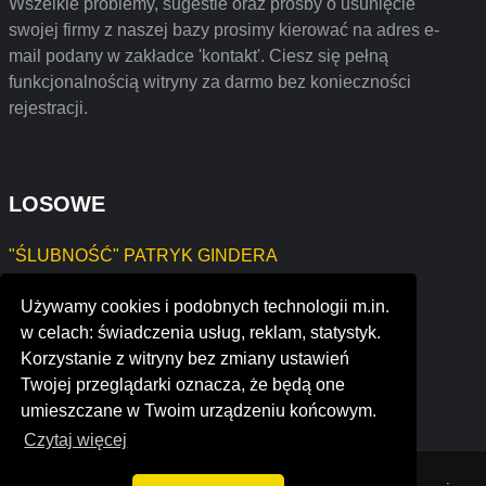
Wszelkie problemy, sugestie oraz prośby o usunięcie
swojej firmy z naszej bazy prosimy kierować na adres e-
mail podany w zakładce 'kontakt'. Ciesz się pełną
funkcjonalnością witryny za darmo bez konieczności
rejestracji.
LOSOWE
"ŚLUBNOŚĆ" PATRYK GINDERA
BK Swift Bartosz Kryworuczko
Używamy cookies i podobnych technologii m.in.
imagen pictures
w celach: świadczenia usług, reklam, statystyk.
diamante
Korzystanie z witryny bez zmiany ustawień
культ. центр корпус / cult. center korpus
Twojej przeglądarki oznacza, że będą one
johncol inc
umieszczane w Twoim urządzeniu końcowym.
Czytaj więcej