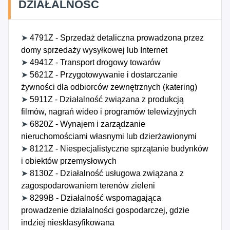
DZIAŁALNOŚĆ
➤
4791Z - Sprzedaż detaliczna prowadzona przez
domy sprzedaży wysyłkowej lub Internet
➤
4941Z - Transport drogowy towarów
➤
5621Z - Przygotowywanie i dostarczanie
żywności dla odbiorców zewnętrznych (katering)
➤
5911Z - Działalność związana z produkcją
filmów, nagrań wideo i programów telewizyjnych
➤
6820Z - Wynajem i zarządzanie
nieruchomościami własnymi lub dzierżawionymi
➤
8121Z - Niespecjalistyczne sprzątanie budynków
i obiektów przemysłowych
➤
8130Z - Działalność usługowa związana z
zagospodarowaniem terenów zieleni
➤
8299B - Działalność wspomagająca
prowadzenie działalności gospodarczej, gdzie
indziej niesklasyfikowana