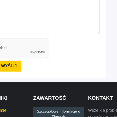
IKI
ZAWARTOŚĆ
KONTAKT
rmie
Wszelkie probl
Szczegółowe Informacje o
sugestie oraz p
Firmach