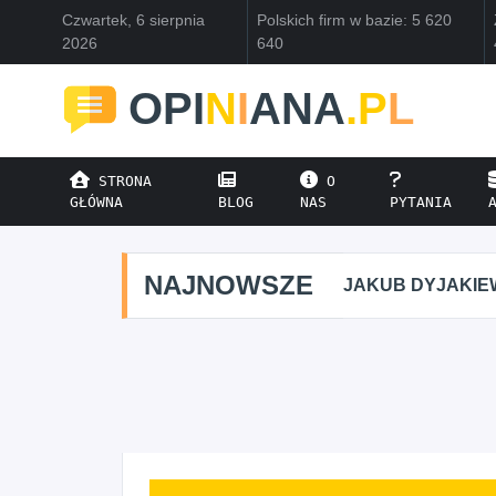
Czwartek, 6 sierpnia
Polskich firm w bazie: 5 620
2026
640
OPI
N
I
ANA
.P
L
STRONA
O
GŁÓWNA
BLOG
NAS
PYTANIA
NAJNOWSZE
JAKUB DYJAKIE