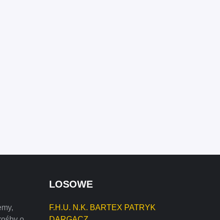
LOSOWE
emy,
F.H.U. N.K. BARTEX PATRYK
rośby o
DARGACZ