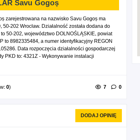
AR Savu Gogoș
zarejestrowana na nazwisko Savu Gogoș ma
9, 50-202 Wrocław. Działalność została dodana do
wy to 50-202, województwo DOLNOŚLĄSKIE, powiat
NIP to 8982335484, a numer identyfikacyjny REGON
5286. Data rozpoczęcia działalności gospodarczej
y PKD to: 4321Z - Wykonywanie instalacji
cji wodno-kanalizacyjnych, cieplnych, gazowych i
4324Z - Wykonywanie pozostałych instalacji
ów:
0
)
7
0