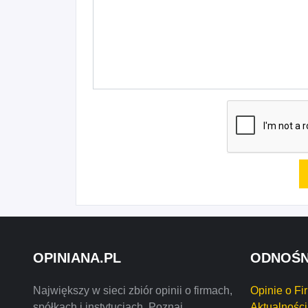
OPINIANA.PL
ODNOŚN
Największy w sieci zbiór opinii o firmach,
Opinie o Fi
spółkach i instytucjach. Poznaj
Aktualności