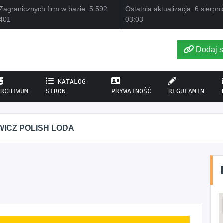
Zagranicznych firm w bazie: 5 592
Ostatnia aktualizacja: 6 sierpn
401
03:03
Dodaj s
KATALOG
ARCHIWUM
STRON
PRYWATNOŚĆ
REGULAMIN
WICZ POLISH LODA