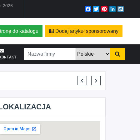
ia 2026
Facebook
Twitter
Pinterest
LinkedIn
Wyko
tronę do katalogu
Dodaj artykuł sponsorowany
KONTAKT
ELENA MAKARCHIK
LOKALIZACJA