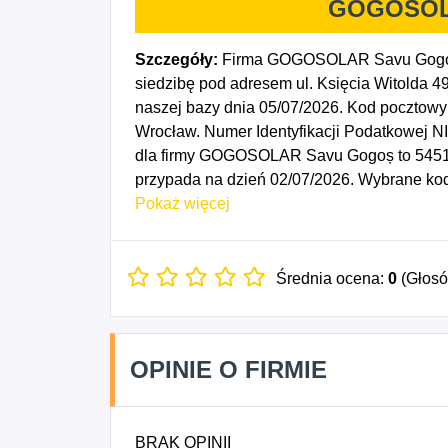
GOGOSOL
Szczegóły:
Firma GOGOSOLAR Savu Gogoș 
siedzibę pod adresem ul. Księcia Witolda 4
naszej bazy dnia 05/07/2026. Kod poczto
Wrocław. Numer Identyfikacji Podatkowej 
dla firmy GOGOSOLAR Savu Gogoș to 54510
przypada na dzień 02/07/2026. Wybrane kod
elektrycznych, 4322Z - Wykonywanie instala
Pokaż więcej
klimatyzacyjnych, 4323Z - Montaż izolacji, 
budowlanych.
Średnia ocena:
0
(Głos
OPINIE O FIRMIE
BRAK OPINII