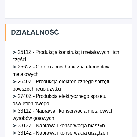
żądanie pojazdem z kierowcą, 5226Z - Pozostała
działalność usługowa wspomagająca transport,
5231Z - Pośrednictwo w transporcie towarów,
6190A - Działalność w obszarze komunikacji
DZIAŁALNOŚĆ
internetowej, 8009Z - Działalność ochroniarska,
gdzie indziej niesklasyfikowana, 9510Z - Naprawa i
konserwacja komputerów i sprzętu
➤
2511Z - Produkcja konstrukcji metalowych i ich
(tele)komunikacyjnego, 9531B - Naprawa
części
blacharsko-lakiernicza oraz konserwacja pojazdów
➤
2562Z - Obróbka mechaniczna elementów
silnikowych, z wyłączeniem motocykli, 9531C -
metalowych
Działalność usługowa detailingu pojazdów
➤
2640Z - Produkcja elektronicznego sprzętu
silnikowych, z wyłączeniem motocykli.
powszechnego użytku
➤
2740Z - Produkcja elektrycznego sprzętu
oświetleniowego
➤
3311Z - Naprawa i konserwacja metalowych
wyrobów gotowych
➤
3312Z - Naprawa i konserwacja maszyn
➤
3314Z - Naprawa i konserwacja urządzeń