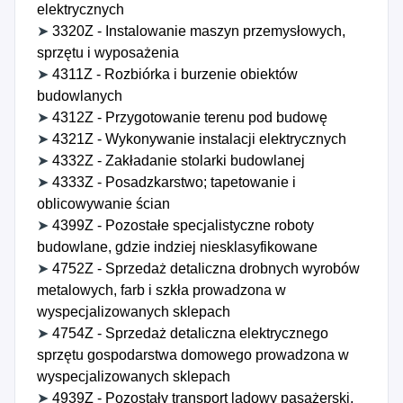
elektrycznych
➤
3320Z - Instalowanie maszyn przemysłowych,
sprzętu i wyposażenia
➤
4311Z - Rozbiórka i burzenie obiektów
budowlanych
➤
4312Z - Przygotowanie terenu pod budowę
➤
4321Z - Wykonywanie instalacji elektrycznych
➤
4332Z - Zakładanie stolarki budowlanej
➤
4333Z - Posadzkarstwo; tapetowanie i
oblicowywanie ścian
➤
4399Z - Pozostałe specjalistyczne roboty
budowlane, gdzie indziej niesklasyfikowane
➤
4752Z - Sprzedaż detaliczna drobnych wyrobów
metalowych, farb i szkła prowadzona w
wyspecjalizowanych sklepach
➤
4754Z - Sprzedaż detaliczna elektrycznego
sprzętu gospodarstwa domowego prowadzona w
wyspecjalizowanych sklepach
➤
4939Z - Pozostały transport lądowy pasażerski,