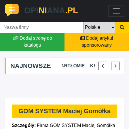
OPI
N
I
ANA
.P
L
Dodaj stronę do
Dodaj artykuł
katalogu
sponsorowany
NAJNOWSZE
FJK-IT FILIP SZYMAŃSKI
BARTŁOMIEJ DYLIK CLOUDY AFFAIRS INTERNATIONAL
KRYSTIAN PISULA
SELLESTATE AGATA SZALCZYK
GOM SYSTEM Maciej Gomółka
Szczegóły:
Firma GOM SYSTEM Maciej Gomółka