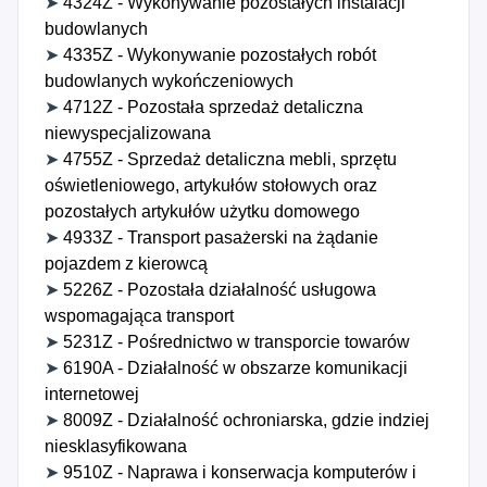
➤
4324Z - Wykonywanie pozostałych instalacji
budowlanych
➤
4335Z - Wykonywanie pozostałych robót
budowlanych wykończeniowych
➤
4712Z - Pozostała sprzedaż detaliczna
niewyspecjalizowana
➤
4755Z - Sprzedaż detaliczna mebli, sprzętu
oświetleniowego, artykułów stołowych oraz
pozostałych artykułów użytku domowego
➤
4933Z - Transport pasażerski na żądanie
pojazdem z kierowcą
➤
5226Z - Pozostała działalność usługowa
wspomagająca transport
➤
5231Z - Pośrednictwo w transporcie towarów
➤
6190A - Działalność w obszarze komunikacji
internetowej
➤
8009Z - Działalność ochroniarska, gdzie indziej
niesklasyfikowana
➤
9510Z - Naprawa i konserwacja komputerów i