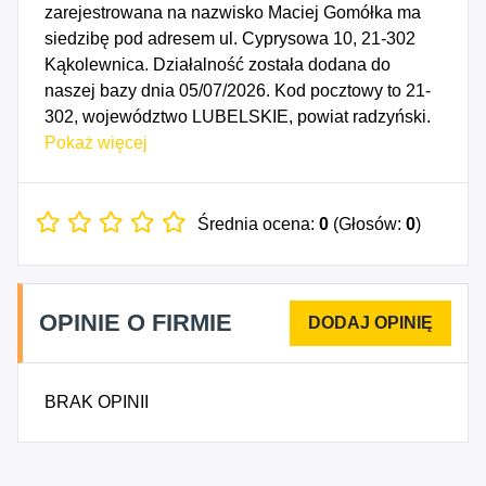
zarejestrowana na nazwisko Maciej Gomółka ma
siedzibę pod adresem ul. Cyprysowa 10, 21-302
Kąkolewnica. Działalność została dodana do
naszej bazy dnia 05/07/2026. Kod pocztowy to 21-
302, województwo LUBELSKIE, powiat radzyński.
Numer Identyfikacji Podatkowej NIP to
Pokaż więcej
5372129106, a numer identyfikacyjny REGON dla
firmy GOM SYSTEM Maciej Gomółka to
545130031. Data rozpoczęcia działalności
Średnia ocena:
0
(Głosów:
0
)
gospodarczej przypada na dzień 02/07/2026.
Wybrane kody PKD to: 2511Z - Produkcja
konstrukcji metalowych i ich części, 2562Z -
OPINIE O FIRMIE
Obróbka mechaniczna elementów metalowych,
2640Z - Produkcja elektronicznego sprzętu
powszechnego użytku, 2740Z - Produkcja
BRAK OPINII
elektrycznego sprzętu oświetleniowego, 3311Z -
Naprawa i konserwacja metalowych wyrobów
gotowych, 3312Z - Naprawa i konserwacja maszyn,
3314Z - Naprawa i konserwacja urządzeń