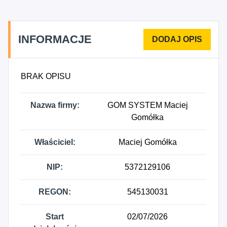
elektrycznych, 3320Z - Instalowanie maszyn
przemysłowych, sprzętu i wyposażenia, 4311Z -
Rozbiórka i burzenie obiektów budowlanych,
INFORMACJE
4312Z - Przygotowanie terenu pod budowę, 4321Z
- Wykonywanie instalacji elektrycznych, 4332Z -
Zakładanie stolarki budowlanej, 4333Z -
BRAK OPISU
Posadzkarstwo; tapetowanie i oblicowywanie
ścian, 4399Z - Pozostałe specjalistyczne roboty
Nazwa firmy:
GOM SYSTEM Maciej
budowlane, gdzie indziej niesklasyfikowane, 4752Z
Gomółka
- Sprzedaż detaliczna drobnych wyrobów
metalowych, farb i szkła prowadzona w
Właściciel:
Maciej Gomółka
wyspecjalizowanych sklepach, 4754Z - Sprzedaż
detaliczna elektrycznego sprzętu gospodarstwa
NIP:
5372129106
domowego prowadzona w wyspecjalizowanych
sklepach, 4939Z - Pozostały transport lądowy
REGON:
545130031
pasażerski, gdzie indziej niesklasyfikowany, 4941Z
- Transport drogowy towarów, 5224C - Przeładunek
towarów w pozostałych punktach
Start
02/07/2026