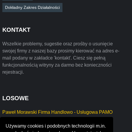
Dokładny Zakres Działalności
KONTAKT
Wszelkie problemy, sugestie oraz prośby o usunięcie
swojej firmy z naszej bazy prosimy kierować na adres e-
mail podany w zakładce 'kontakt'. Ciesz się pełną
funkcjonalnością witryny za darmo bez konieczności
rejestracji.
LOSOWE
Paweł Morawski Firma Handlowo - Usługowa PAMO
WALDEMAR MAKUŁA
Używamy cookies i podobnych technologii m.in.
TAR KATARZYNA SMOŁA