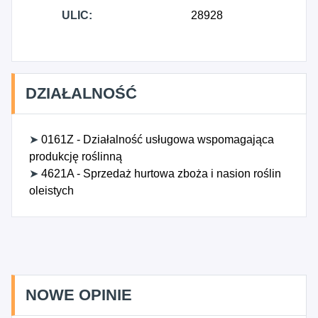
ULIC:
28928
DZIAŁALNOŚĆ
➤
0161Z - Działalność usługowa wspomagająca
produkcję roślinną
➤
4621A - Sprzedaż hurtowa zboża i nasion roślin
oleistych
NOWE OPINIE