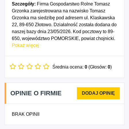
Szczegóły:
Firma Gospodarstwo Rolne Tomasz
Grzonka zarejestrowana na nazwisko Tomasz
Grzonka ma siedzibę pod adresem ul. Klaskawska
22, 89-650 Złotowo. Działalność została dodana do
naszej bazy dnia 23/05/2026. Kod pocztowy to 89-
650, województwo POMORSKIE, powiat chojnicki.
Numer Identyfikacji Podatkowej NIP to
Pokaż więcej
5551929349, a numer identyfikacyjny REGON dla
firmy Gospodarstwo Rolne Tomasz Grzonka to
369810724. Data rozpoczęcia działalności
Średnia ocena:
0
(Głosów:
0
)
gospodarczej przypada na dzień 20/05/2026.
Wybrane kody PKD to: 0161Z - Działalność
usługowa wspomagająca produkcję roślinną,
OPINIE O FIRMIE
4621A - Sprzedaż hurtowa zboża i nasion roślin
oleistych.
BRAK OPINII