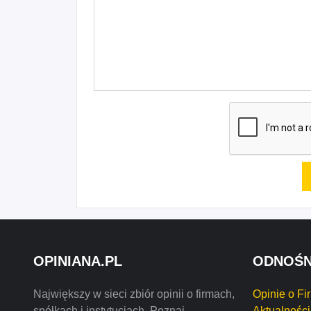
OPINIANA.PL
ODNOŚN
Największy w sieci zbiór opinii o firmach,
Opinie o Fi
spółkach i instytucjach. Poznaj
Aktualności