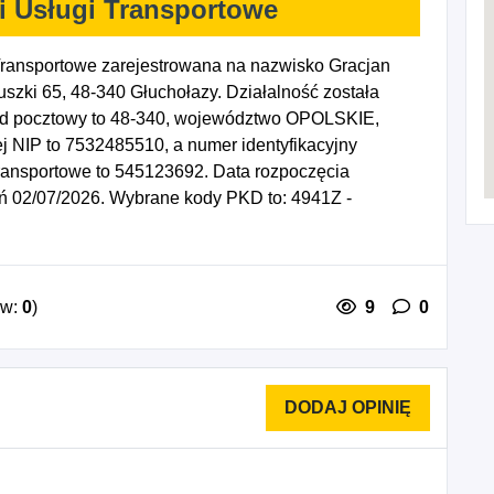
i Usługi Transportowe
Transportowe zarejestrowana na nazwisko Gracjan
szki 65, 48-340 Głuchołazy. Działalność została
od pocztowy to 48-340, województwo OPOLSKIE,
ej NIP to 7532485510, a numer identyfikacyjny
ransportowe to 545123692. Data rozpoczęcia
eń 02/07/2026. Wybrane kody PKD to: 4941Z -
ała działalność usługowa wspomagająca transport,
rierska.
ów:
0
)
9
0