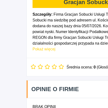
Gracjan Sobuck
Szczegóły:
Firma Gracjan Sobucki Usługi 
Sobucki ma siedzibę pod adresem ul. Kościu
dodana do naszej bazy dnia 05/07/2026. K
powiat nyski. Numer Identyfikacji Podatkow
REGON dla firmy Gracjan Sobucki Usługi T
działalności gospodarczej przypada na dzi
Transport drogowy towarów, 5226Z - Pozost
Pokaż więcej
5320Z - Pozostała działalność pocztowa i ku
Średnia ocena:
0
(Głos
OPINIE O FIRMIE
BRAK OPINII