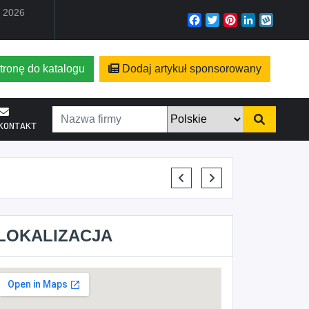
a 2026
Facebook
Twitter
Pinterest
LinkedIn
Wyko
tronę do katalogu
Dodaj artykuł sponsorowany
KONTAKT
KAJU BUS JUSTYNA JAST
LOKALIZACJA