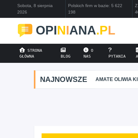
Sobota, 8 sierpnia
Polskich firm w bazie: 5 622
Z
2026
198
4
OPI
N
I
ANA
.P
L
STRONA
O
GŁÓWNA
BLOG
NAS
PYTANIA
NAJNOWSZE
AMATE OLIWIA KI