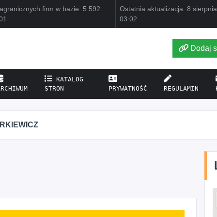
agranicznych firm w bazie: 5 592
Ostatnia aktualizacja: 8 sierpni
01
03:02
Dodaj s
KATALOG
ARCHIWUM
STRON
PRYWATNOŚĆ
REGULAMIN
RKIEWICZ