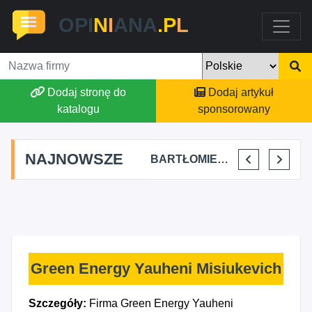
OPI
N
I
ANA
.P
L
Dodaj stronę do
Dodaj artykuł
katalogu
sponsorowany
NAJNOWSZE
SKYLINE POWER GROUP KACPER KONIEC
FJK-IT FILIP SZYMAŃSKI
BARTŁOMIEJ DYLIK CLOUDY AFFAIRS INTERNATIONAL
KRYSTIAN PISULA
Green Energy Yauheni Misiukevich
Szczegóły:
Firma Green Energy Yauheni