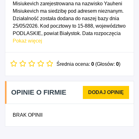
Misiukevich zarejestrowana na nazwisko Yauheni
Misiukevich ma siedzibę pod adresem nieznanym.
Działalność została dodana do naszej bazy dnia
25/05/2026. Kod pocztowy to 15-888, województwo
PODLASKIE, powiat Białystok. Data rozpoczęcia
działalności gospodarczej przypada na dzień
Pokaż więcej
22/05/2026. Wybrane kody PKD to: 4321Z -
Wykonywanie instalacji elektrycznych.
Średnia ocena:
0
(Głosów:
0
)
OPINIE O FIRMIE
BRAK OPINII