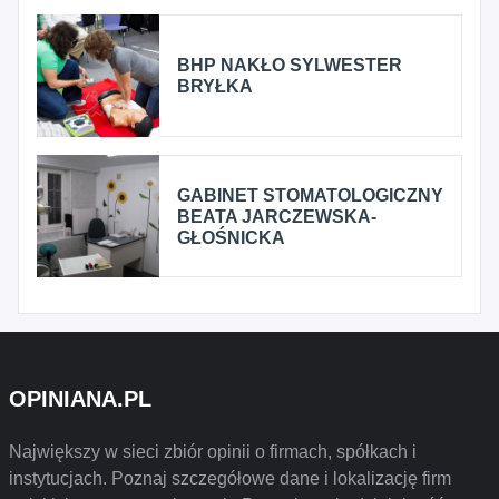
BHP NAKŁO SYLWESTER
BRYŁKA
GABINET STOMATOLOGICZNY
BEATA JARCZEWSKA-
GŁOŚNICKA
OPINIANA.PL
Największy w sieci zbiór opinii o firmach, spółkach i
instytucjach. Poznaj szczegółowe dane i lokalizację firm