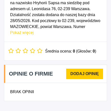
na nazwisko Hryhorii Sapsa ma siedzibę pod
adresem ul. Leonidasa 76, 02-239 Warszawa.
Działalność została dodana do naszej bazy dnia
28/05/2026. Kod pocztowy to 02-239, województwo
MAZOWIECKIE, powiat Warszawa. Numer
Identyfikacji Podatkowej NIP to 5223374326, a
Pokaż więcej
numer identyfikacyjny REGON dla firmy Hryhorii
Sapsa to 544844219. Data rozpoczęcia
działalności gospodarczej przypada na dzień
Średnia ocena:
0
(Głosów:
0
)
25/05/2026. Wybrane kody PKD to: 4941Z -
Transport drogowy towarów.
OPINIE O FIRMIE
BRAK OPINII