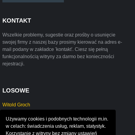
KONTAKT
Wszelkie problemy, sugestie oraz prośby o usunięcie
swojej firmy z naszej bazy prosimy kierować na adres e-
mail podany w zakładce 'kontakt'. Ciesz się pełną
funkcjonalnością witryny za darmo bez konieczności
rejestracji.
LOSOWE
Witold Groch
rail service s.r.l
Używamy cookies i podobnych technologii m.in.
b.s.industries
w celach: świadczenia usług, reklam, statystyk.
artistique 3d
Korzystanie z witryny bez zmiany ustawień
dynamic investment x-perience