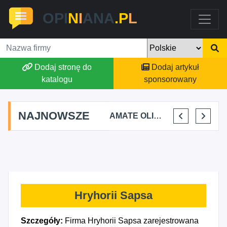
OPI
N
I
ANA
.P
L
Dodaj stronę do
Dodaj artykuł
katalogu
sponsorowany
NAJNOWSZE
TOMASZ BURY PRYWATNA PRAKTYKA FIZJOTERAPII
ALEKSANDRA BAKA
AMATE OLIWIA KIRKIEWICZ
KAJU BUS JUSTYNA JASTRZĘBSKA
Hryhorii Sapsa
Szczegóły:
Firma Hryhorii Sapsa zarejestrowana