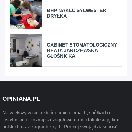
BHP NAKŁO SYLWESTER
BRYŁKA
GABINET STOMATOLOGICZNY
BEATA JARCZEWSKA-
GŁOŚNICKA
OPINIANA.PL
Największy w sieci zbiór opinii o firmach, spółkach i
instytucjach. Poznaj szczegółowe dane i lokalizację firm
polskich oraz zagranicznych. Promuj swoją działalność