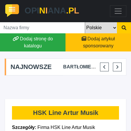
OPI
N
I
ANA
.P
L
Dodaj stronę do
Dodaj artykuł
katalogu
sponsorowany
NAJNOWSZE
SKYLINE POWER GROUP KACPER KONIEC
FJK-IT FILIP SZYMAŃSKI
BARTŁOMIEJ DYLIK CLOUDY AFFAIRS INTERNATIONAL
KRYSTIAN PISULA
HSK Line Artur Musik
Szczegóły:
Firma HSK Line Artur Musik