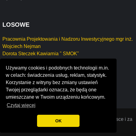
LOSOWE
Pracownia Projektowania i Nadzoru Inwestycyjnego mgr inż.
Wojciech Nejman
Dorota Steczek Kawiarnia " SMOK"
Marta Znyk MONSTER GARAGE
Używamy cookies i podobnych technologii m.in.
Lex Omnis Kancelaria Radcy Prawnego Roksana
w celach: świadczenia usług, reklam, statystyk.
Kwiatkowska
Korzystanie z witryny bez zmiany ustawień
lusologia, sgps s.a.
Twojej przeglądarki oznacza, że będą one
wordoor technology co.,ltd
umieszczane w Twoim urządzeniu końcowym.
Czytaj więcej
Opiniana
© 2022 Opinie o firmach założonych w Polsce i za
OK
granicą. Wszystkie prawa zastrzeżone.