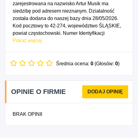
zarejestrowana na nazwisko Artur Musik ma
siedzibę pod adresem nieznanym. Działalność
została dodana do naszej bazy dnia 28/05/2026.
Kod pocztowy to 42-274, województwo ŚLĄSKIE,
powiat częstochowski. Numer Identyfikacji
Podatkowej NIP to 5732664742, a numer
Pokaż więcej
identyfikacyjny REGON dla firmy HSK Line Artur
Musik to 241558215. Data rozpoczęcia działalności
gospodarczej przypada na dzień 25/05/2026.
Średnia ocena:
0
(Głosów:
0
)
Wybrane kody PKD to: 4941Z - Transport drogowy
towarów.
OPINIE O FIRMIE
BRAK OPINII