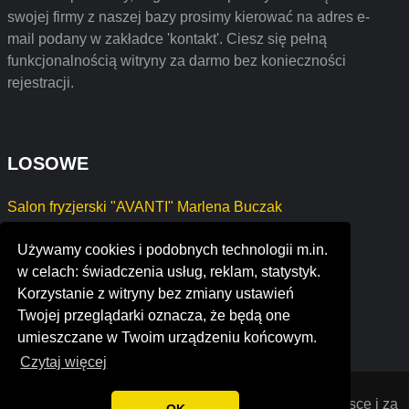
swojej firmy z naszej bazy prosimy kierować na adres e-
mail podany w zakładce 'kontakt'. Ciesz się pełną
funkcjonalnością witryny za darmo bez konieczności
rejestracji.
LOSOWE
Salon fryzjerski "AVANTI" Marlena Buczak
Therapy4You Paulina Marciniak
Używamy cookies i podobnych technologii m.in.
mission critical facilities international llc
w celach: świadczenia usług, reklam, statystyk.
ensmile dental clinic
Korzystanie z witryny bez zmiany ustawień
teleware plc
Twojej przeglądarki oznacza, że będą one
production ru communication group
umieszczane w Twoim urządzeniu końcowym.
Czytaj więcej
Opiniana
© 2022 Opinie o firmach założonych w Polsce i za