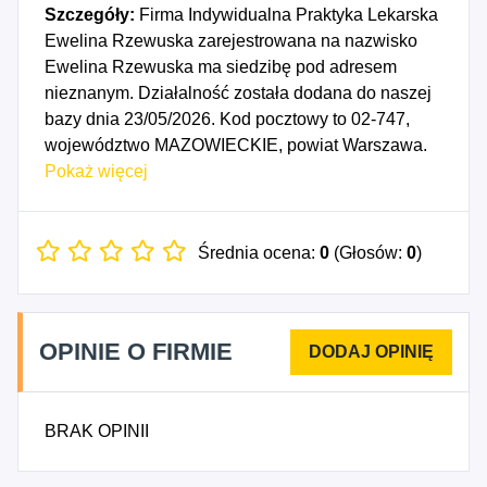
Szczegóły:
Firma Indywidualna Praktyka Lekarska
Ewelina Rzewuska zarejestrowana na nazwisko
Ewelina Rzewuska ma siedzibę pod adresem
nieznanym. Działalność została dodana do naszej
bazy dnia 23/05/2026. Kod pocztowy to 02-747,
województwo MAZOWIECKIE, powiat Warszawa.
Numer Identyfikacji Podatkowej NIP to
Pokaż więcej
8212063736, a numer identyfikacyjny REGON dla
firmy Indywidualna Praktyka Lekarska Ewelina
Rzewuska to 544686720. Data rozpoczęcia
Średnia ocena:
0
(Głosów:
0
)
działalności gospodarczej przypada na dzień
20/05/2026. Wybrane kody PKD to: 8621Z -
Praktyka lekarska ogólna.
OPINIE O FIRMIE
BRAK OPINII