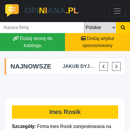
OPI
N
I
ANA
.P
L
Dodaj stronę do
Dodaj artykuł
katalogu
sponsorowany
NAJNOWSZE
MARTYNA KUPIDURA KIKI
MARTA BRACHA
JAKUB DYJAKIEWICZ POLISH LODA
ELENA MAKARCHIK
Ines Rosik
Szczegóły:
Firma Ines Rosik zarejestrowana na