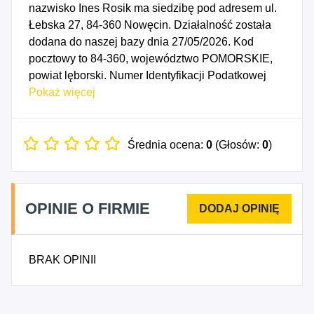
nazwisko Ines Rosik ma siedzibę pod adresem ul.
Łebska 27, 84-360 Nowęcin. Działalność została
dodana do naszej bazy dnia 27/05/2026. Kod
pocztowy to 84-360, województwo POMORSKIE,
powiat lęborski. Numer Identyfikacji Podatkowej
NIP to 8411744870, a numer identyfikacyjny
Pokaż więcej
REGON dla firmy Ines Rosik to 544834853. Data
rozpoczęcia działalności gospodarczej przypada
na dzień 24/05/2026. Wybrane kody PKD to: 4686Z
Średnia ocena:
0
(Głosów:
0
)
- Sprzedaż hurtowa pozostałych półproduktów.
OPINIE O FIRMIE
BRAK OPINII