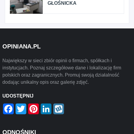
GŁOŚNICKA
OPINIANA.PL
Największy w sieci zbiór opinii o firmach, spółkach i
instytucjach. Poznaj szczegółowe dane i lokalizację firm
polskich oraz zagranicznych. Promuj swoją działalność
dodając unikalny opis oraz galerię zdjęć.
UDOSTĘPNIJ
Facebook
Twitter
Pinterest
LinkedIn
Wykop
ODNOŚNIKI