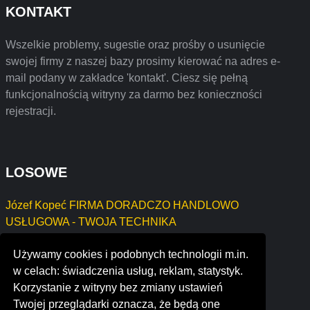
KONTAKT
Wszelkie problemy, sugestie oraz prośby o usunięcie
swojej firmy z naszej bazy prosimy kierować na adres e-
mail podany w zakładce 'kontakt'. Ciesz się pełną
funkcjonalnością witryny za darmo bez konieczności
rejestracji.
LOSOWE
Józef Kopeć FIRMA DORADCZO HANDLOWO
USŁUGOWA - TWOJA TECHNIKA
stratec s.a.
Używamy cookies i podobnych technologii m.in.
smartearth inc.
w celach: świadczenia usług, reklam, statystyk.
the printing train
Korzystanie z witryny bez zmiany ustawień
rock 'n' roll fantasy camp
Twojej przeglądarki oznacza, że będą one
syfy fan club