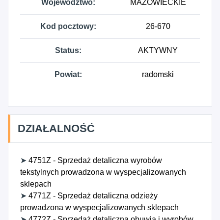
Województwo:
MAZOWIECKIE
Kod pocztowy:
26-670
Status:
AKTYWNY
Powiat:
radomski
DZIAŁALNOŚĆ
➤
4751Z - Sprzedaż detaliczna wyrobów
tekstylnych prowadzona w wyspecjalizowanych
sklepach
➤
4771Z - Sprzedaż detaliczna odzieży
prowadzona w wyspecjalizowanych sklepach
➤
4772Z - Sprzedaż detaliczna obuwia i wyrobów