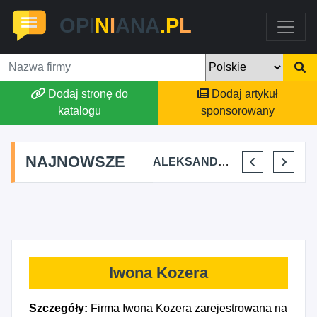
OPI
N
I
ANA
.P
L
Dodaj stronę do
Dodaj artykuł
katalogu
sponsorowany
NAJNOWSZE
STAJNIA TERAPEUTYCZNA CHRUŚNIAK ADRIANA SOJKA
AGSON AGNIESZKA SUCHWAŁKO
ALEKSANDAR MITREV
PRZEM-KO PRZEMYSŁAW KOWALSKI
Iwona Kozera
Szczegóły:
Firma Iwona Kozera zarejestrowana na