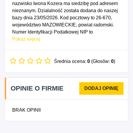
nazwisko Iwona Kozera ma siedzibę pod adresem
nieznanym. Działalność została dodana do naszej
bazy dnia 23/05/2026. Kod pocztowy to 26-670,
województwo MAZOWIECKIE, powiat radomski.
Numer Identyfikacji Podatkowej NIP to
9481999771, a numer identyfikacyjny REGON dla
Pokaż więcej
firmy Iwona Kozera to 671991502. Data
rozpoczęcia działalności gospodarczej przypada
na dzień 20/05/2026. Wybrane kody PKD to: 4751Z
Średnia ocena:
0
(Głosów:
0
)
- Sprzedaż detaliczna wyrobów tekstylnych
prowadzona w wyspecjalizowanych sklepach,
4771Z - Sprzedaż detaliczna odzieży prowadzona
OPINIE O FIRMIE
w wyspecjalizowanych sklepach, 4772Z - Sprzedaż
detaliczna obuwia i wyrobów skórzanych
prowadzona w wyspecjalizowanych sklepach.
BRAK OPINII