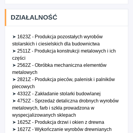
DZIAŁALNOŚĆ
➤
1623Z - Produkcja pozostałych wyrobów
stolarskich i ciesielskich dla budownictwa
➤
2511Z - Produkcja konstrukcji metalowych i ich
części
➤
2562Z - Obróbka mechaniczna elementów
metalowych
➤
2821Z - Produkcja pieców, palenisk i palników
piecowych
➤
4332Z - Zakładanie stolarki budowlanej
➤
4752Z - Sprzedaż detaliczna drobnych wyrobów
metalowych, farb i szkła prowadzona w
wyspecjalizowanych sklepach
➤
1625Z - Produkcja drzwi i okien z drewna
➤
1627Z - Wykończanie wyrobów drewnianych