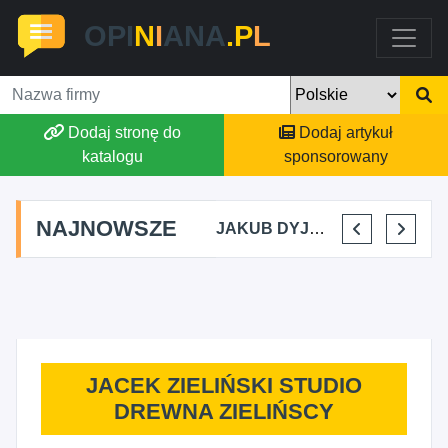
OPI
N
I
ANA
.P
L
Dodaj stronę do
Dodaj artykuł
katalogu
sponsorowany
NAJNOWSZE
A KUPIDURA KIKI
MARTA BRACHA
JAKUB DYJAKIEWICZ POLISH LODA
ELENA MAKARCHIK
JACEK ZIELIŃSKI STUDIO
DREWNA ZIELIŃSCY