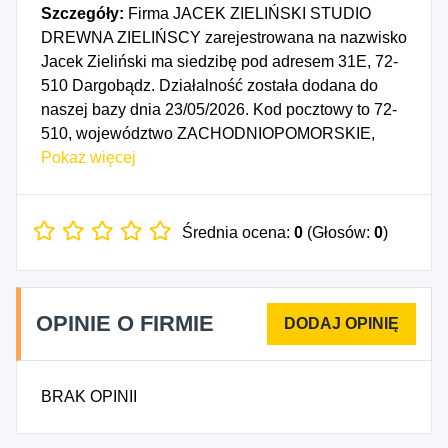
Szczegóły:
Firma JACEK ZIELIŃSKI STUDIO
DREWNA ZIELIŃSCY zarejestrowana na nazwisko
Jacek Zieliński ma siedzibę pod adresem 31E, 72-
510 Dargobądz. Działalność została dodana do
naszej bazy dnia 23/05/2026. Kod pocztowy to 72-
510, województwo ZACHODNIOPOMORSKIE,
powiat kamieński. Numer Identyfikacji Podatkowej
Pokaż więcej
NIP to 8551249509, a numer identyfikacyjny
REGON dla firmy JACEK ZIELIŃSKI STUDIO
DREWNA ZIELIŃSCY to 812001005. Data
Średnia ocena:
0
(Głosów:
0
)
rozpoczęcia działalności gospodarczej przypada
na dzień 20/05/2026. Wybrane kody PKD to: 1623Z
- Produkcja pozostałych wyrobów stolarskich i
OPINIE O FIRMIE
ciesielskich dla budownictwa, 2511Z - Produkcja
konstrukcji metalowych i ich części, 2562Z -
Obróbka mechaniczna elementów metalowych,
BRAK OPINII
2821Z - Produkcja pieców, palenisk i palników
piecowych, 4332Z - Zakładanie stolarki
budowlanej, 4752Z - Sprzedaż detaliczna drobnych