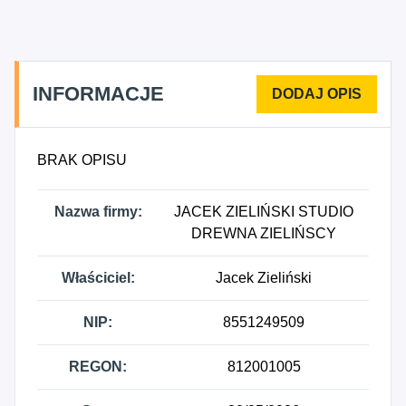
wyrobów metalowych, farb i szkła prowadzona w
wyspecjalizowanych sklepach, 1625Z - Produkcja
drzwi i okien z drewna, 1627Z - Wykończanie
wyrobów drewnianych, 1628Z - Produkcja
INFORMACJE
pozostałych wyrobów z drewna oraz wyrobów z
korka, słomy i materiałów używanych do
wyplatania, 2553Z - Obróbka mechaniczna
BRAK OPISU
elementów metalowych, 3100Z - Produkcja mebli,
9130Z - Działalność w zakresie konserwacji i
Nazwa firmy:
JACEK ZIELIŃSKI STUDIO
renowacji oraz pozostała działalność
DREWNA ZIELIŃSCY
wspomagająca na rzecz dziedzictwa kulturowego.
Właściciel:
Jacek Zieliński
NIP:
8551249509
REGON:
812001005