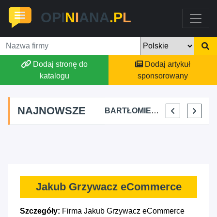
OPI
N
I
ANA
.P
L
Dodaj stronę do
Dodaj artykuł
katalogu
sponsorowany
NAJNOWSZE
SKYLINE POWER GROUP KACPER KONIEC
FJK-IT FILIP SZYMAŃSKI
BARTŁOMIEJ DYLIK CLOUDY AFFAIRS INTERNATIONAL
KRYSTIAN PISULA
Jakub Grzywacz eCommerce
Szczegóły:
Firma Jakub Grzywacz eCommerce