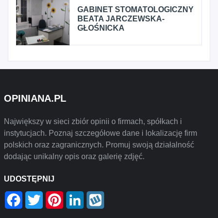
GABINET STOMATOLOGICZNY
BEATA JARCZEWSKA-
GŁOŚNICKA
OPINIANA.PL
Największy w sieci zbiór opinii o firmach, spółkach i
instytucjach. Poznaj szczegółowe dane i lokalizację firm
polskich oraz zagranicznych. Promuj swoją działalność
dodając unikalny opis oraz galerię zdjęć.
UDOSTĘPNIJ
Facebook
Twitter
Pinterest
LinkedIn
Wykop