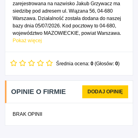
zarejestrowana na nazwisko Jakub Grzywacz ma
siedzibę pod adresem ul. Wiązana 56, 04-680
Warszawa. Działalność została dodana do naszej
bazy dnia 05/07/2026. Kod pocztowy to 04-680,
województwo MAZOWIECKIE, powiat Warszawa.
Numer Identyfikacji Podatkowej NIP to
Pokaż więcej
9522286945, a numer identyfikacyjny REGON dla
firmy Jakub Grzywacz eCommerce to 545163728.
Data rozpoczęcia działalności gospodarczej
Średnia ocena:
0
(Głosów:
0
)
przypada na dzień 02/07/2026. Wybrane kody PKD
to: 4712Z - Pozostała sprzedaż detaliczna
niewyspecjalizowana, 4764Z - Sprzedaż detaliczna
OPINIE O FIRMIE
sprzętu sportowego prowadzona w
wyspecjalizowanych sklepach.
BRAK OPINII