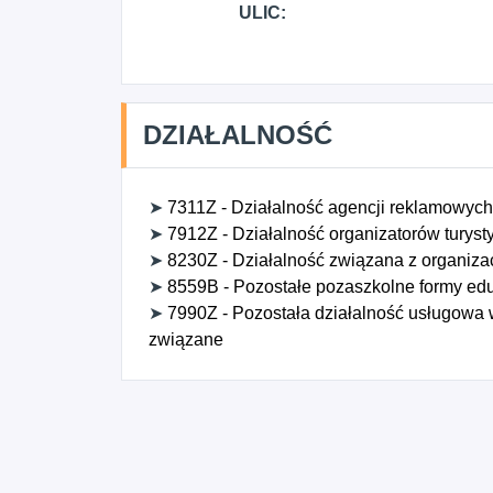
ULIC:
DZIAŁALNOŚĆ
➤
7311Z - Działalność agencji reklamowych
➤
7912Z - Działalność organizatorów turysty
➤
8230Z - Działalność związana z organiza
➤
8559B - Pozostałe pozaszkolne formy eduk
➤
7990Z - Pozostała działalność usługowa w 
związane