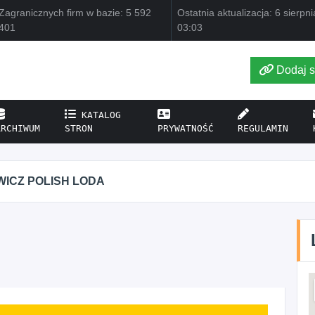
Zagranicznych firm w bazie: 5 592
Ostatnia aktualizacja: 6 sierpn
401
03:03
Dodaj s
KATALOG
ARCHIWUM
STRON
PRYWATNOŚĆ
REGULAMIN
CZ POLISH LODA