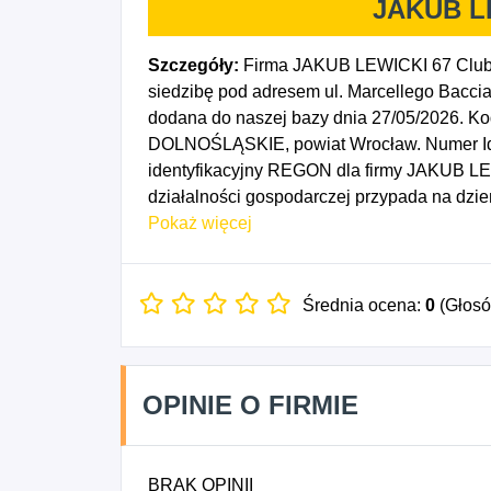
JAKUB L
Szczegóły:
Firma JAKUB LEWICKI 67 Club 
siedzibę pod adresem ul. Marcellego Baccia
dodana do naszej bazy dnia 27/05/2026. K
DOLNOŚLĄSKIE, powiat Wrocław. Numer Ide
identyfikacyjny REGON dla firmy JAKUB LE
działalności gospodarczej przypada na dzi
Działalność agencji reklamowych, 7912Z - D
Pokaż więcej
Działalność związana z organizacją targów
formy edukacji, gdzie indziej niesklasyfik
zakresie rezerwacji oraz działalności z nią 
Średnia ocena:
0
(Głos
OPINIE O FIRMIE
BRAK OPINII