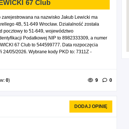
EWICKI 67 Club
zarejestrowana na nazwisko Jakub Lewicki ma
rellego 4B, 51-649 Wrocław. Działalność została
od pocztowy to 51-649, województwo
ntyfikacji Podatkowej NIP to 8982333309, a numer
WICKI 67 Club to 544599777. Data rozpoczęcia
eń 24/05/2026. Wybrane kody PKD to: 7311Z -
ziałalność organizatorów turystyki, 8230Z -
, wystaw i kongresów, 8559B - Pozostałe pozaszkolne
owane, 7990Z - Pozostała działalność usługowa w
związane.
ów:
0
)
9
0