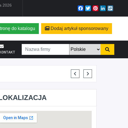
ia 2026
Facebook
Twitter
Pinterest
LinkedIn
Wyko
tronę do katalogu
Dodaj artykuł sponsorowany
KONTAKT
ELENA MAKARCHIK
LOKALIZACJA