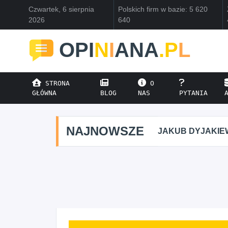
Czwartek, 6 sierpnia
Polskich firm w bazie: 5 620
2026
640
OPI
N
I
ANA
.P
L
STRONA
O
GŁÓWNA
BLOG
NAS
PYTANIA
NAJNOWSZE
JAKUB DYJAKIEWI