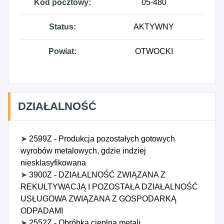
Kod pocztowy:
05-480
Status:
AKTYWNY
Powiat:
OTWOCKI
DZIAŁALNOŚĆ
➤
2599Z - Produkcja pozostałych gotowych
wyrobów metalowych, gdzie indziej
niesklasyfikowana
➤
3900Z - DZIAŁALNOŚĆ ZWIĄZANA Z
REKULTYWACJĄ I POZOSTAŁA DZIAŁALNOŚĆ
USŁUGOWA ZWIĄZANA Z GOSPODARKĄ
ODPADAMI
➤
2552Z - Obróbka cieplna metali