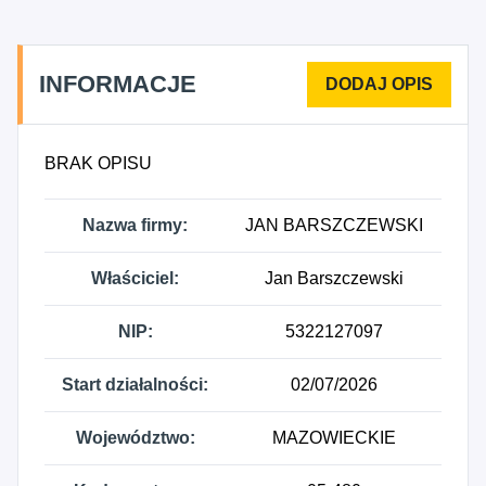
oraz konserwacja pojazdów silnikowych, z
wyłączeniem motocykli, 9531C - Działalność
usługowa detailingu pojazdów silnikowych, z
INFORMACJE
wyłączeniem motocykli, 9532Z - Naprawa i
konserwacja motocykli.
BRAK OPISU
Nazwa firmy:
JAN BARSZCZEWSKI
Właściciel:
Jan Barszczewski
NIP:
5322127097
Start działalności:
02/07/2026
Województwo:
MAZOWIECKIE