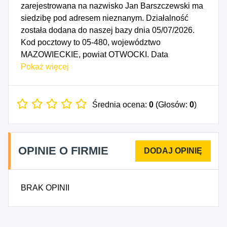
zarejestrowana na nazwisko Jan Barszczewski ma
siedzibę pod adresem nieznanym. Działalność
została dodana do naszej bazy dnia 05/07/2026.
Kod pocztowy to 05-480, województwo
MAZOWIECKIE, powiat OTWOCKI. Data
rozpoczęcia działalności gospodarczej przypada
Pokaż więcej
na dzień 02/07/2026. Wybrane kody PKD to: 2599Z
- Produkcja pozostałych gotowych wyrobów
metalowych, gdzie indziej niesklasyfikowana,
Średnia ocena:
0
(Głosów:
0
)
3900Z - DZIAŁALNOŚĆ ZWIĄZANA Z
REKULTYWACJĄ I POZOSTAŁA DZIAŁALNOŚĆ
USŁUGOWA ZWIĄZANA Z GOSPODARKĄ
OPINIE O FIRMIE
ODPADAMI, 2552Z - Obróbka cieplna metali,
2553Z - Obróbka mechaniczna elementów
metalowych, 4350Z - Roboty budowlane
BRAK OPINII
specjalistyczne w zakresie inżynierii lądowej i
wodnej, 9531A - Naprawa mechaniczna i
serwisowa pojazdów silnikowych, z wyłączeniem
motocykli, 9531B - Naprawa blacharsko-lakiernicza