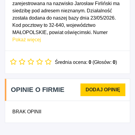
zarejestrowana na nazwisko Jarosław Firliński ma
siedzibę pod adresem nieznanym. Działalność
została dodana do naszej bazy dnia 23/05/2026.
Kod pocztowy to 32-640, województwo
MAŁOPOLSKIE, powiat oświęcimski. Numer
Identyfikacji Podatkowej NIP to 5491896504, a
Pokaż więcej
numer identyfikacyjny REGON dla firmy Jarosław
Firliński to 544806816. Data rozpoczęcia
działalności gospodarczej przypada na dzień
Średnia ocena:
0
(Głosów:
0
)
20/05/2026. Wybrane kody PKD to: 5622Z -
Regularne przygotowywanie i dostarczanie
żywności dla odbiorców zewnętrznych (katering
OPINIE O FIRMIE
regularny) i pozostała gastronomiczna działalność
usługowa, 8559D - Pozostałe pozaszkolne formy
edukacji, gdzie indziej niesklasyfikowane.
BRAK OPINII