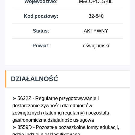
Województwo:
MAŁOPOLSKIE
Kod pocztowy:
32-640
Status:
AKTYWNY
Powiat:
oświęcimski
DZIAŁALNOŚĆ
➤
5622Z - Regularne przygotowywanie i
dostarczanie żywności dla odbiorców
zewnętrznych (katering regularny) i pozostała
gastronomiczna działalność usługowa
➤
8559D - Pozostałe pozaszkolne formy edukacji,
gdzie indziej niesklasyfikowane