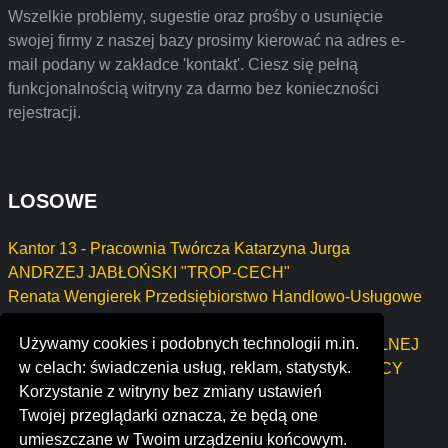
Wszelkie problemy, sugestie oraz prośby o usunięcie
swojej firmy z naszej bazy prosimy kierować na adres e-
mail podany w zakładce 'kontakt'. Ciesz się pełną
funkcjonalnością witryny za darmo bez konieczności
rejestracji.
LOSOWE
Kantor 13 - Pracownia Twórcza Katarzyna Jurga
ANDRZEJ JABŁOŃSKI "TROP-CECH"
Renata Wengierek Przedsiębiorstwo Handlowo-Usługowe
"MARATON"
Używamy cookies i podobnych technologii m.in.
KAROL MIELENIEWSKI WSPÓLNIK SPÓŁKI CYWILNEJ
w celach: świadczenia usług, reklam, statystyk.
PRZEDSIĘBIORSTWO HANDLOWE MIELENIEWSCY
Korzystanie z witryny bez zmiany ustawień
koramic2engage
Twojej przeglądarki oznacza, że będą one
textförädling ab
umieszczane w Twoim urządzeniu końcowym.