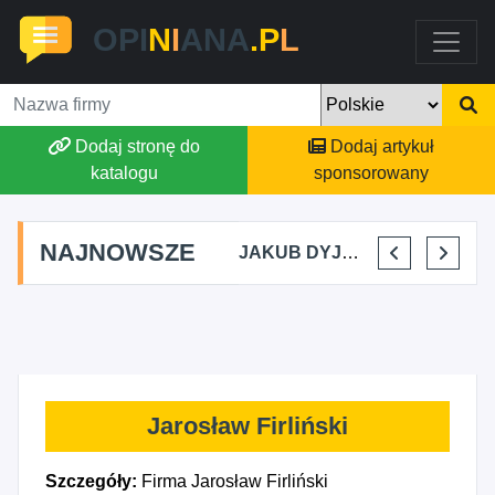
OPI
N
I
ANA
.P
L
Dodaj stronę do
Dodaj artykuł
katalogu
sponsorowany
NAJNOWSZE
MARTYNA KUPIDURA KIKI
MARTA BRACHA
JAKUB DYJAKIEWICZ POLISH LODA
ELENA MAKARCHIK
Jarosław Firliński
Szczegóły:
Firma Jarosław Firliński