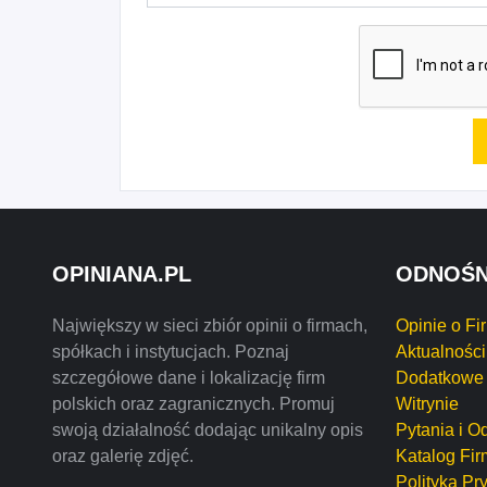
OPINIANA.PL
ODNOŚN
Największy w sieci zbiór opinii o firmach,
Opinie o Fi
spółkach i instytucjach. Poznaj
Aktualności
szczegółowe dane i lokalizację firm
Dodatkowe 
polskich oraz zagranicznych. Promuj
Witrynie
swoją działalność dodając unikalny opis
Pytania i O
oraz galerię zdjęć.
Katalog Fir
Polityka Pr