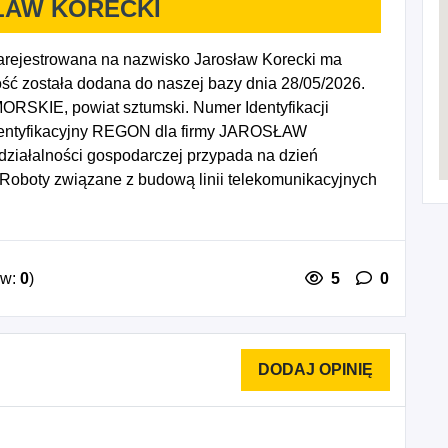
ŁAW KORECKI
jestrowana na nazwisko Jarosław Korecki ma
ść została dodana do naszej bazy dnia 28/05/2026.
RSKIE, powiat sztumski. Numer Identyfikacji
dentyfikacyjny REGON dla firmy JAROSŁAW
ziałalności gospodarczej przypada na dzień
Roboty związane z budową linii telekomunikacyjnych
ie instalacji elektrycznych, 7711Z - Wynajem i
tek, 4335Z - Wykonywanie pozostałych robót
stała działalność w zakresie telekomunikacji
.
ów:
0
)
5
0