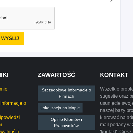
IKI
ZAWARTOŚĆ
KONTAKT
rmie
Wszelkie probl
Szczegółowe Informacje o
sugestie oraz p
Firmach
Informacje o
usunięcie swoje
Lokalizacja na Mapie
naszej bazy pr
dpowiedzi
kierować na ad
Opinie Klientów i
m
mail podany w 
Pracowników
ywatności
'kontakt'. Ciesz