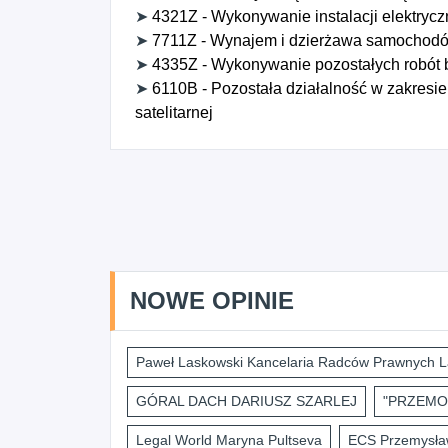
➤
4321Z - Wykonywanie instalacji elektryc
➤
7711Z - Wynajem i dzierżawa samochodó
➤
4335Z - Wykonywanie pozostałych robót
➤
6110B - Pozostała działalność w zakresi
satelitarnej
NOWE OPINIE
Paweł Laskowski Kancelaria Radców Prawnych L
GÓRAL DACH DARIUSZ SZARLEJ
"PRZEMO
Legal World Maryna Pultseva
ECS Przemysław