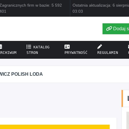
Zagranicznych firm w bazie: 5 592
Ostatnia aktualizacja: 6 sierpn
401
03:03
Dodaj s
KATALOG
ARCHIWUM
STRON
PRYWATNOŚĆ
REGULAMIN
CZ POLISH LODA