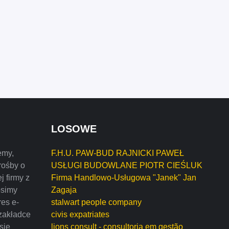
LOSOWE
emy,
F.H.U. PAW-BUD RAJNICKI PAWEŁ
rośby o
USŁUGI BUDOWLANE PIOTR CIEŚLUK
j firmy z
Firma Handlowo-Usługowa "Janek" Jan
osimy
Zagaja
res e-
stalwart people company
zakładce
civis expatriates
 się
lions consult - consultoria em gestão