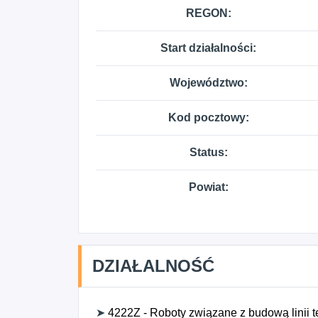
REGON:
Start działalności:
Województwo:
Kod pocztowy:
Status:
Powiat:
DZIAŁALNOŚĆ
➤
4222Z - Roboty związane z budową linii t