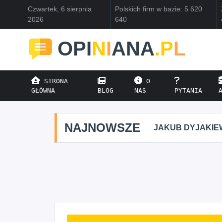
Czwartek, 6 sierpnia
Polskich firm w bazie: 5 620
2026
640
OPI
N
I
ANA
.P
L
STRONA
O
GŁÓWNA
BLOG
NAS
PYTANIA
NAJNOWSZE
JAKUB DYJAKIEWI