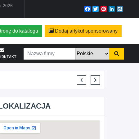
ia 2026
Facebook
Twitter
Pinterest
LinkedIn
Wyko
tronę do katalogu
Dodaj artykuł sponsorowany
KONTAKT
ELENA MAKARCHIK
LOKALIZACJA