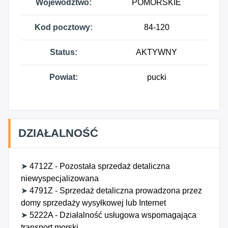
Województwo:
POMORSKIE
Kod pocztowy:
84-120
Status:
AKTYWNY
Powiat:
pucki
DZIAŁALNOŚĆ
➤
4712Z - Pozostała sprzedaż detaliczna
niewyspecjalizowana
➤
4791Z - Sprzedaż detaliczna prowadzona przez
domy sprzedaży wysyłkowej lub Internet
➤
5222A - Działalność usługowa wspomagająca
transport morski