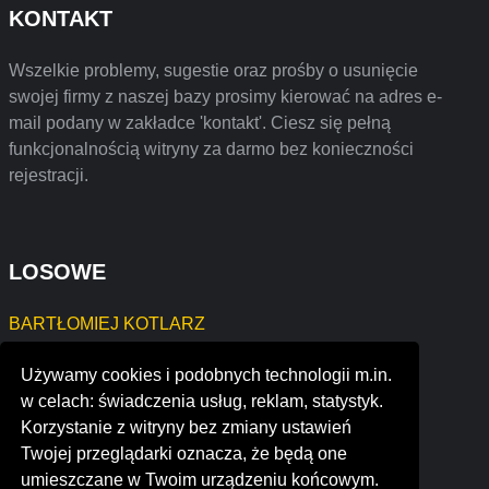
KONTAKT
Wszelkie problemy, sugestie oraz prośby o usunięcie
swojej firmy z naszej bazy prosimy kierować na adres e-
mail podany w zakładce 'kontakt'. Ciesz się pełną
funkcjonalnością witryny za darmo bez konieczności
rejestracji.
LOSOWE
BARTŁOMIEJ KOTLARZ
GRAFWER Rafał Werner
Używamy cookies i podobnych technologii m.in.
JĘDRZEJ KORCZYŃSKI OGRODY KORCZYŃSKI
w celach: świadczenia usług, reklam, statystyk.
Mariusz Bijoch J-SOFT
Korzystanie z witryny bez zmiany ustawień
Qclinique Angelika Dróżdż
Twojej przeglądarki oznacza, że będą one
grupo petrel
umieszczane w Twoim urządzeniu końcowym.