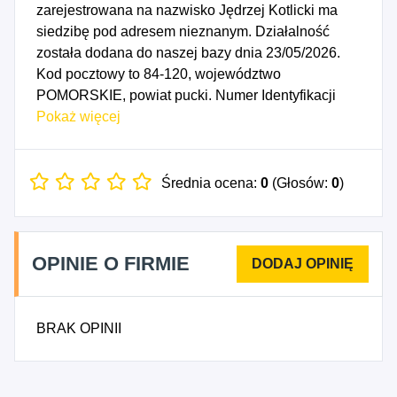
zarejestrowana na nazwisko Jędrzej Kotlicki ma
siedzibę pod adresem nieznanym. Działalność
została dodana do naszej bazy dnia 23/05/2026.
Kod pocztowy to 84-120, województwo
POMORSKIE, powiat pucki. Numer Identyfikacji
Podatkowej NIP to 5871757192, a numer
Pokaż więcej
identyfikacyjny REGON dla firmy Jędrzej Kotlicki
KTLCK to 544806450. Data rozpoczęcia
działalności gospodarczej przypada na dzień
Średnia ocena:
0
(Głosów:
0
)
20/05/2026. Wybrane kody PKD to: 4712Z -
Pozostała sprzedaż detaliczna
niewyspecjalizowana, 4791Z - Sprzedaż detaliczna
OPINIE O FIRMIE
prowadzona przez domy sprzedaży wysyłkowej lub
Internet, 5222A - Działalność usługowa
wspomagająca transport morski, 5520Z - Obiekty
BRAK OPINII
noclegowe turystyczne i miejsca krótkotrwałego
zakwaterowania.