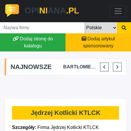
OPI
N
I
ANA
.P
L
Dodaj stronę do
Dodaj artykuł
katalogu
sponsorowany
NAJNOWSZE
SKYLINE POWER GROUP KACPER KONIEC
FJK-IT FILIP SZYMAŃSKI
BARTŁOMIEJ DYLIK CLOUDY AFFAIRS INTERNATIONAL
KRYSTIAN PISULA
Jędrzej Kotlicki KTLCK
Szczegóły:
Firma Jędrzej Kotlicki KTLCK