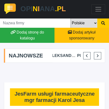
OPI
N
I
ANA
.P
L
Dodaj stronę do
Dodaj artykuł
katalogu
sponsorowany
NAJNOWSZE
AGSON AGNIESZKA SUCHWAŁKO
ALEKSANDAR MITREV
PRZEM-KO PRZEMYSŁAW KOWALSKI
BAJTEL KAMIL HAJOK
JesFarm usługi farmaceutyczne
mgr farmacji Karol Jesa