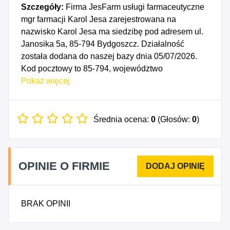
Szczegóły:
Firma JesFarm usługi farmaceutyczne
mgr farmacji Karol Jesa zarejestrowana na
nazwisko Karol Jesa ma siedzibę pod adresem ul.
Janosika 5a, 85-794 Bydgoszcz. Działalność
została dodana do naszej bazy dnia 05/07/2026.
Kod pocztowy to 85-794, województwo
KUJAWSKO-POMORSKIE, powiat Bydgoszcz.
Pokaż więcej
Numer Identyfikacji Podatkowej NIP to
5542726836, a numer identyfikacyjny REGON dla
firmy JesFarm usługi farmaceutyczne mgr farmacji
Średnia ocena:
0
(Głosów:
0
)
Karol Jesa to 545086815. Data rozpoczęcia
działalności gospodarczej przypada na dzień
02/07/2026. Wybrane kody PKD to: 2110Z -
OPINIE O FIRMIE
Produkcja podstawowych substancji
farmaceutycznych, 2120Z - Produkcja leków i
pozostałych wyrobów farmaceutycznych, 4773Z -
BRAK OPINII
Sprzedaż detaliczna wyrobów farmaceutycznych
prowadzona w wyspecjalizowanych sklepach,
4775Z - Sprzedaż detaliczna kosmetyków i