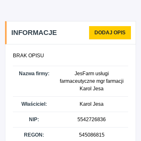
artykułów toaletowych prowadzona w
wyspecjalizowanych sklepach, 6820Z - Wynajem i
zarządzanie nieruchomościami własnymi lub
dzierżawionymi, 4712Z - Pozostała sprzedaż
INFORMACJE
detaliczna niewyspecjalizowana, 8699A - Opieka
farmaceutyczna.
BRAK OPISU
Nazwa firmy:
JesFarm usługi
farmaceutyczne mgr farmacji
Karol Jesa
Właściciel:
Karol Jesa
NIP:
5542726836
REGON:
545086815