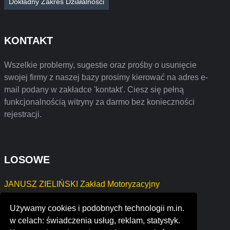
Dokładny Zakres Działalności
KONTAKT
Wszelkie problemy, sugestie oraz prośby o usunięcie
swojej firmy z naszej bazy prosimy kierować na adres e-
mail podany w zakładce 'kontakt'. Ciesz się pełną
funkcjonalnością witryny za darmo bez konieczności
rejestracji.
LOSOWE
JANUSZ ZIELIŃSKI Zakład Motoryzacyjny
Mariola Krosta Firma Usługowa
Używamy cookies i podobnych technologii m.in.
ESTATE URSZULA BIELSKA
w celach: świadczenia usług, reklam, statystyk.
PIOTR PIECH "GISONLINE"