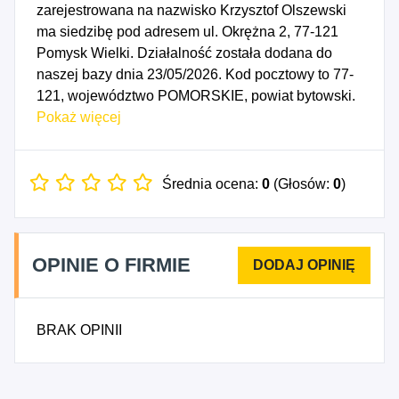
zarejestrowana na nazwisko Krzysztof Olszewski
ma siedzibę pod adresem ul. Okrężna 2, 77-121
Pomysk Wielki. Działalność została dodana do
naszej bazy dnia 23/05/2026. Kod pocztowy to 77-
121, województwo POMORSKIE, powiat bytowski.
Numer Identyfikacji Podatkowej NIP to
Pokaż więcej
8421685100, a numer identyfikacyjny REGON dla
firmy JK DETAL Krzysztof Olszewski to 523459736.
Data rozpoczęcia działalności gospodarczej
Średnia ocena:
0
(Głosów:
0
)
przypada na dzień 20/05/2026. Wybrane kody PKD
to: 2511Z - Produkcja konstrukcji metalowych i ich
części, 4941Z - Transport drogowy towarów, 2551Z
OPINIE O FIRMIE
- Nakładanie powłok na metale, 2553Z - Obróbka
mechaniczna elementów metalowych, 8559D -
Pozostałe pozaszkolne formy edukacji, gdzie
BRAK OPINII
indziej niesklasyfikowane.