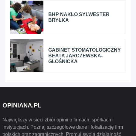
BHP NAKŁO SYLWESTER
BRYŁKA
GABINET STOMATOLOGICZNY
BEATA JARCZEWSKA-
GŁOŚNICKA
OPINIANA.PL
Największy w sieci zbiór opinii o firmach, spółkach i
instytucjach. Poznaj szczegółowe dane i lokalizację firm
polskich oraz zagranicznych. Promuj swoją działalność