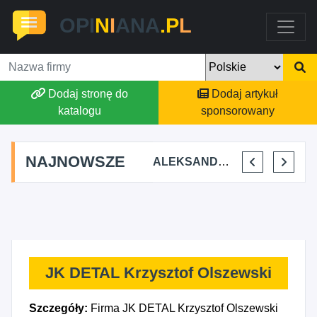
OPI
N
I
ANA
.P
L
Dodaj stronę do
Dodaj artykuł
katalogu
sponsorowany
NAJNOWSZE
STAJNIA TERAPEUTYCZNA CHRUŚNIAK ADRIANA SOJKA
AGSON AGNIESZKA SUCHWAŁKO
ALEKSANDAR MITREV
PRZEM-KO PRZEMYSŁAW KOWALSKI
JK DETAL Krzysztof Olszewski
Szczegóły:
Firma JK DETAL Krzysztof Olszewski