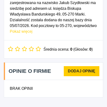
zarejestrowana na nazwisko Jakub Szydłowski ma
siedzibę pod adresem ul. księdza Biskupa
Władysława Bandurskiego 49, 05-270 Marki.
Działalność została dodana do naszej bazy dnia
05/07/2026. Kod pocztowy to 05-270, województwo
MAZOWIECKIE, powiat wołomiński. Numer
Pokaż więcej
Identyfikacji Podatkowej NIP to 1251434245, a
numer identyfikacyjny REGON dla firmy JKS MIX
JAKUB SZYDŁOWSKI to 545120191. Data
Średnia ocena:
0
(Głosów:
0
)
rozpoczęcia działalności gospodarczej przypada
na dzień 02/07/2026. Wybrane kody PKD to: 4335Z
- Wykonywanie pozostałych robót budowlanych
OPINIE O FIRMIE
wykończeniowych.
BRAK OPINII