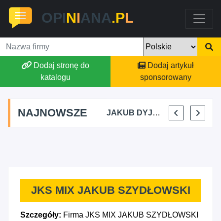
OPI
N
I
ANA
.P
L
Dodaj stronę do
Dodaj artykuł
katalogu
sponsorowany
NAJNOWSZE
MARTYNA KUPIDURA KIKI
MARTA BRACHA
JAKUB DYJAKIEWICZ POLISH LODA
ELENA MAKARCHIK
JKS MIX JAKUB SZYDŁOWSKI
Szczegóły:
Firma JKS MIX JAKUB SZYDŁOWSKI