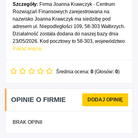
Szczegóły:
Firma Joanna Krawczyk - Centrum
Rozwiązań Finansowych zarejestrowana na
nazwisko Joanna Krawczyk ma siedzibę pod
adresem ul. Niepodległości 109, 58-303 Wałbrzych.
Działalność została dodana do naszej bazy dnia
23/05/2026. Kod pocztowy to 58-303, województwo
DOLNOŚLĄSKIE, powiat Wałbrzych. Numer
Pokaż więcej
Identyfikacji Podatkowej NIP to 8862270859, a
numer identyfikacyjny REGON dla firmy Joanna
Krawczyk - Centrum Rozwiązań Finansowych to
Średnia ocena:
0
(Głosów:
0
)
544806650. Data rozpoczęcia działalności
gospodarczej przypada na dzień 20/05/2026.
Wybrane kody PKD to: 6619Z - Pozostała
OPINIE O FIRMIE
działalność wspomagająca usługi finansowe, z
wyłączeniem ubezpieczeń i funduszów
emerytalnych, 6629Z - Pozostała działalność
BRAK OPINII
wspomagająca ubezpieczenia i fundusze
emerytalne.