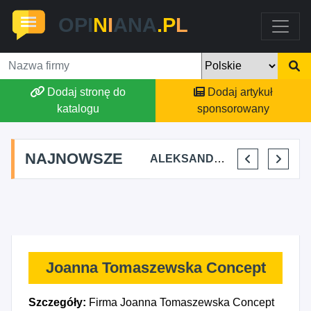
OPI
N
I
ANA
.P
L
Dodaj stronę do
Dodaj artykuł
katalogu
sponsorowany
NAJNOWSZE
A TERAPEUTYCZNA CHRUŚNIAK ADRIANA SOJKA
AGSON AGNIESZKA SUCHWAŁKO
ALEKSANDAR MITREV
PRZEM-KO PRZEMYSŁAW KOWALSKI
Joanna Tomaszewska Concept
Szczegóły:
Firma Joanna Tomaszewska Concept