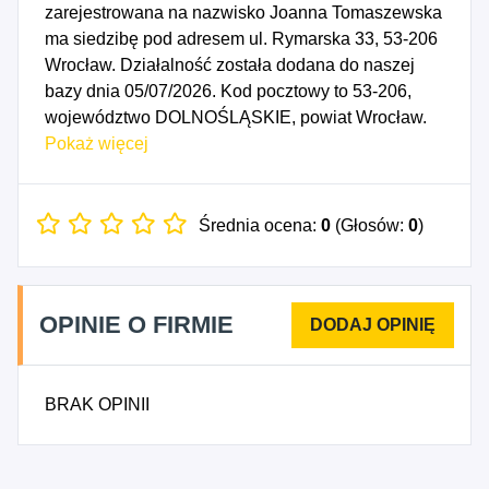
zarejestrowana na nazwisko Joanna Tomaszewska
ma siedzibę pod adresem ul. Rymarska 33, 53-206
Wrocław. Działalność została dodana do naszej
bazy dnia 05/07/2026. Kod pocztowy to 53-206,
województwo DOLNOŚLĄSKIE, powiat Wrocław.
Numer Identyfikacji Podatkowej NIP to
Pokaż więcej
8943289952, a numer identyfikacyjny REGON dla
firmy Joanna Tomaszewska Concept to 545161103.
Data rozpoczęcia działalności gospodarczej
Średnia ocena:
0
(Głosów:
0
)
przypada na dzień 02/07/2026. Wybrane kody PKD
to: 8210Z - Działalność związana z administracyjną
obsługą biura, włączając działalność
OPINIE O FIRMIE
wspomagającą.
BRAK OPINII