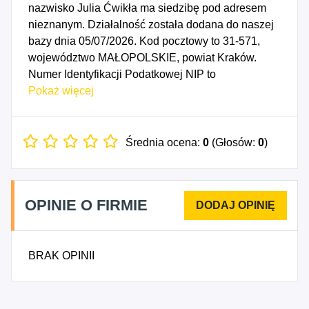
nazwisko Julia Ćwikła ma siedzibę pod adresem
nieznanym. Działalność została dodana do naszej
bazy dnia 05/07/2026. Kod pocztowy to 31-571,
województwo MAŁOPOLSKIE, powiat Kraków.
Numer Identyfikacji Podatkowej NIP to
6751830113, a numer identyfikacyjny REGON dla
Pokaż więcej
firmy Julia Ćwikła to 545090580. Data rozpoczęcia
działalności gospodarczej przypada na dzień
02/07/2026. Wybrane kody PKD to: 8551Z -
Średnia ocena:
0
(Głosów:
0
)
Pozaszkolne formy edukacji sportowej oraz zajęć
sportowych i rekreacyjnych, 8695Z - Działalność w
zakresie fizjoterapii, 9319Z - Pozostała działalność
OPINIE O FIRMIE
związana ze sportem.
BRAK OPINII