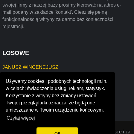
swojej firmy z naszej bazy prosimy kierować na adres e-
mail podany w zakładce 'kontakt'. Ciesz się pełną
funkcjonalnością witryny za darmo bez konieczności
rejestracji.
LOSOWE
JANUSZ WINCENCJUSZ
benderson development
Używamy cookies i podobnych technologii m.in.
erzdiözese wien
w celach: świadczenia usług, reklam, statystyk.
all saints academy dunstable
Korzystanie z witryny bez zmiany ustawień
raptech pte. ltd.
Twojej przeglądarki oznacza, że będą one
internet freedom
umieszczane w Twoim urządzeniu końcowym.
Czytaj więcej
Opiniana
© 2022 Opinie o firmach założonych w Polsce i za
OK