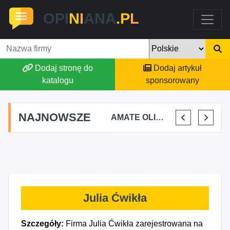
OPI
N
I
ANA
.P
L
Dodaj stronę do
Dodaj artykuł
katalogu
sponsorowany
NAJNOWSZE
TOMASZ BURY PRYWATNA PRAKTYKA FIZJOTERAPII
ALEKSANDRA BAKA
AMATE OLIWIA KIRKIEWICZ
KAJU BUS JUSTYNA JASTRZĘBSKA
Julia Ćwikła
Szczegóły:
Firma Julia Ćwikła zarejestrowana na