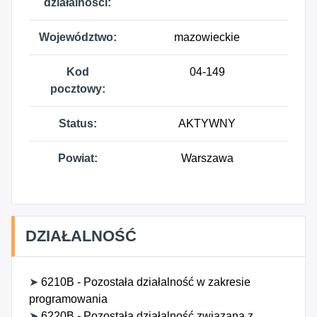
działalności:
Województwo:
mazowieckie
Kod
04-149
pocztowy:
Status:
AKTYWNY
Powiat:
Warszawa
DZIAŁALNOŚĆ
➤
6210B - Pozostała działalność w zakresie
programowania
➤
6220B - Pozostała działalność związana z