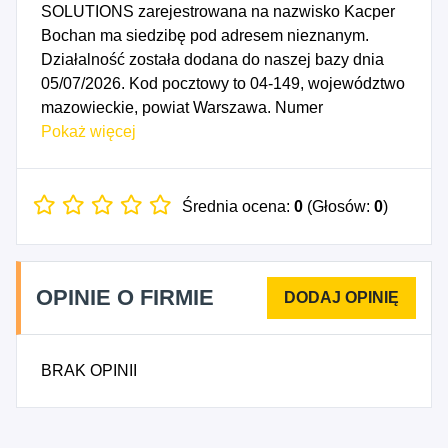
SOLUTIONS zarejestrowana na nazwisko Kacper
Bochan ma siedzibę pod adresem nieznanym.
Działalność została dodana do naszej bazy dnia
05/07/2026. Kod pocztowy to 04-149, województwo
mazowieckie, powiat Warszawa. Numer
Identyfikacji Podatkowej NIP to 1133204972, a
Pokaż więcej
numer identyfikacyjny REGON dla firmy KACPER
BOCHAN SOLUTIONS to 545011616. Data
rozpoczęcia działalności gospodarczej przypada
Średnia ocena:
0
(Głosów:
0
)
na dzień 02/07/2026. Wybrane kody PKD to: 6210B
- Pozostała działalność w zakresie programowania,
6220B - Pozostała działalność związana z
OPINIE O FIRMIE
doradztwem w zakresie informatyki oraz
zarządzaniem urządzeniami informatycznymi.
BRAK OPINII