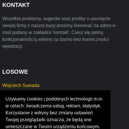
KONTAKT
Wszelkie problemy, sugestie oraz prośby o usunięcie
swojej firmy z naszej bazy prosimy kierować na adres e-
mail podany w zakładce 'kontakt'. Ciesz się pełną
funkcjonalnością witryny za darmo bez konieczności
rejestracji.
LOSOWE
Wojciech Suwada
Usługi Ogólnobudowlane Puzyrkiewicz Piotr
Używamy cookies i podobnych technologii m.in.
VADE Paweł Gniadkowski
w celach: świadczenia usług, reklam, statystyk.
trevor walker photography
Korzystanie z witryny bez zmiany ustawień
owner and director daffodils preschool
Twojej przeglądarki oznacza, że będą one
rnr tire express & custom wheels
umieszczane w Twoim urządzeniu końcowym.