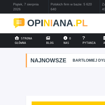
Piątek, 7 sierpnia
Polskich firm w bazie: 5 620
Za
2026
640
4
OPI
N
I
ANA
.P
L
STRONA
O
GŁÓWNA
BLOG
NAS
PYTANIA
NAJNOWSZE
BARTŁOMIEJ DYL