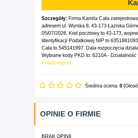
Ka
Szczegóły:
Firma Kamila Cała zarejestrow
adresem ul. Wyrska 8, 43-173 Łaziska Górne
05/07/2026. Kod pocztowy to 43-173, woje
Identyfikacji Podatkowej NIP to 6351881093
Cała to 545141997. Data rozpoczęcia dział
Wybrane kody PKD to: 6210A - Działalność
6210B - Pozostała działalność w zakresie 
Pokaż więcej
cyberbezpieczeństwa, 6220B - Pozostała dz
informatyki oraz zarządzaniem urządzeniami
usługowa w zakresie technologii informaty
Średnia ocena:
0
(Głos
OPINIE O FIRMIE
BRAK OPINII