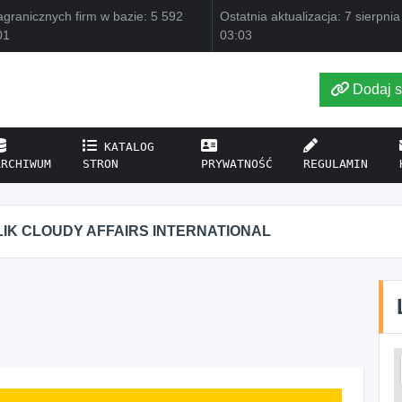
granicznych firm w bazie: 5 592
Ostatnia aktualizacja: 7 sierpni
01
03:03
Dodaj s
KATALOG
ARCHIWUM
STRON
PRYWATNOŚĆ
REGULAMIN
IK CLOUDY AFFAIRS INTERNATIONAL