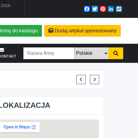
a 2026
Facebook
Twitter
Pinterest
LinkedIn
Wyko
tronę do katalogu
Dodaj artykuł sponsorowany
KONTAKT
KRYSTIAN PISULA
LOKALIZACJA