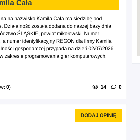
mila Cała
ana na nazwisko Kamila Cała ma siedzibę pod
. Działalność została dodana do naszej bazy dnia
wództwo ŚLĄSKIE, powiat mikołowski. Numer
, a numer identyfikacyjny REGON dla firmy Kamila
alności gospodarczej przypada na dzień 02/07/2026.
 w zakresie programowania gier komputerowych,
programowania, 6220A - Działalność w zakresie
iałalność związana z doradztwem w zakresie
 informatycznymi, 6290Z - Pozostała działalność
cznych i komputerowych.
ów:
0
)
14
0