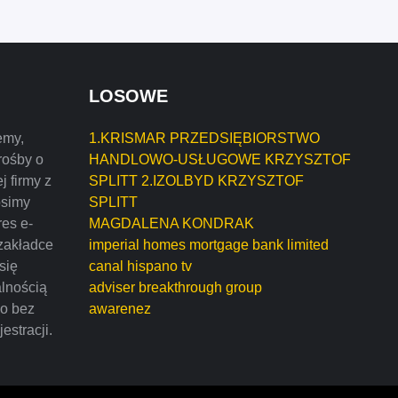
LOSOWE
emy,
1.KRISMAR PRZEDSIĘBIORSTWO
rośby o
HANDLOWO-USŁUGOWE KRZYSZTOF
j firmy z
SPLITT 2.IZOLBYD KRZYSZTOF
osimy
SPLITT
res e-
MAGDALENA KONDRAK
zakładce
imperial homes mortgage bank limited
 się
canal hispano tv
alnością
adviser breakthrough group
mo bez
awarenez
estracji.