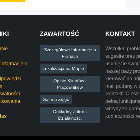
IKI
ZAWARTOŚĆ
KONTAKT
rmie
Wszelkie probl
Szczegółowe Informacje o
sugestie oraz p
Firmach
Informacje o
usunięcie swoje
Lokalizacja na Mapie
naszej bazy pr
dpowiedzi
kierować na ad
Opinie Klientów i
m
mail podany w 
Pracowników
ywatności
'kontakt'. Ciesz
Galeria Zdjęć
tkowania
pełną funkcjon
witryny za dar
Dokładny Zakres
Nas
konieczności rej
Działalności