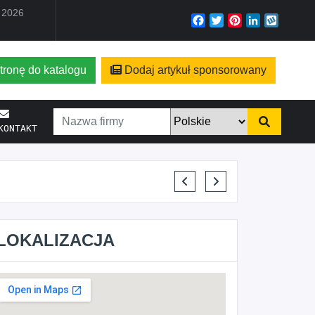
a 2026
Facebook
Twitter
Pinterest
LinkedIn
Wyko
tronę do katalogu
Dodaj artykuł sponsorowany
KONTAKT
KRYSTIAN PISULA
LOKALIZACJA