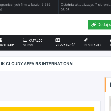
granicznych firm w bazie: 5 592
Ostatnia aktualizacja: 7 sierpni
01
03:03
Dodaj s
KATALOG
ARCHIWUM
STRON
PRYWATNOŚĆ
REGULAMIN
IK CLOUDY AFFAIRS INTERNATIONAL