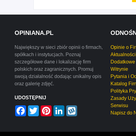
OPINIANA.PL
ODNOŚN
Największy w sieci zbiór opinii o firmach,
Opinie o Fi
spółkach i instytucjach. Poznaj
Aktualności
szczegółowe dane i lokalizację firm
Dodatkowe 
polskich oraz zagranicznych. Promuj
Witrynie
swoją działalność dodając unikalny opis
Pytania i O
oraz galerię zdjęć.
Katalog Fir
Polityka Pr
UDOSTĘPNIJ
Zasady Uży
Serwisu
Facebook
Twitter
Pinterest
LinkedIn
Wykop
Napisz do 