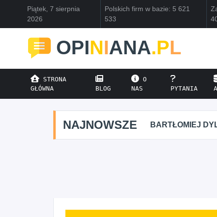
Piątek, 7 sierpnia
Polskich firm w bazie: 5 621
Za
2026
533
4
OPI
N
I
ANA
.P
L
STRONA
O
GŁÓWNA
BLOG
NAS
PYTANIA
NAJNOWSZE
BARTŁOMIEJ DYL