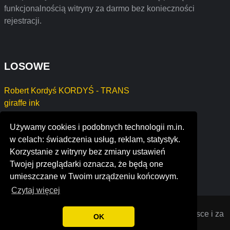
funkcjonalnością witryny za darmo bez konieczności
rejestracji.
LOSOWE
Robert Kordyś KORDYŚ - TRANS
giraffe ink
icml - institute for communication, management and
Używamy cookies i podobnych technologii m.in.
leadership
w celach: świadczenia usług, reklam, statystyk.
groupe forest
Korzystanie z witryny bez zmiany ustawień
clancy and co., pllc certified public accountants
Twojej przeglądarki oznacza, że będą one
zens distribution limited
umieszczane w Twoim urządzeniu końcowym.
Czytaj więcej
Opiniana
© 2022 Opinie o firmach założonych w Polsce i za
OK
granicą. Wszystkie prawa zastrzeżone.