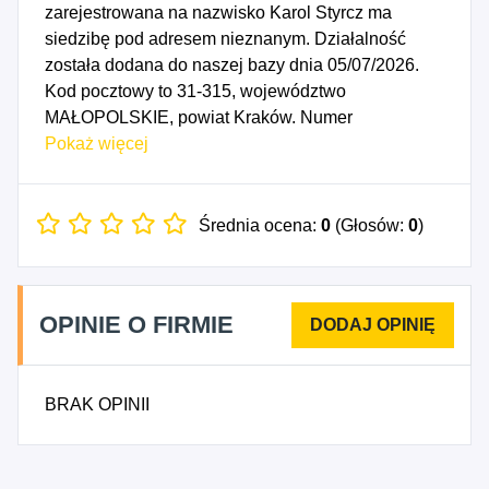
zarejestrowana na nazwisko Karol Styrcz ma
siedzibę pod adresem nieznanym. Działalność
została dodana do naszej bazy dnia 05/07/2026.
Kod pocztowy to 31-315, województwo
MAŁOPOLSKIE, powiat Kraków. Numer
Identyfikacji Podatkowej NIP to 9452332165, a
Pokaż więcej
numer identyfikacyjny REGON dla firmy Karol
Styrcz Ketrel Marketing to 545080706. Data
rozpoczęcia działalności gospodarczej przypada
Średnia ocena:
0
(Głosów:
0
)
na dzień 02/07/2026. Wybrane kody PKD to: 7311Z
- Działalność agencji reklamowych.
OPINIE O FIRMIE
BRAK OPINII