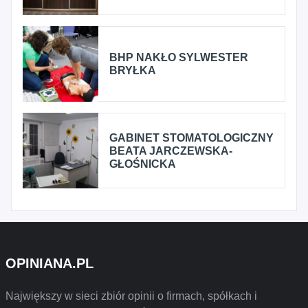
BHP NAKŁO SYLWESTER
BRYŁKA
GABINET STOMATOLOGICZNY
BEATA JARCZEWSKA-
GŁOŚNICKA
OPINIANA.PL
Największy w sieci zbiór opinii o firmach, spółkach i