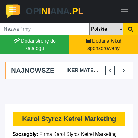
OPI
N
I
ANA
.P
L
Dodaj stronę do
Dodaj artykuł
katalogu
sponsorowany
NAJNOWSZE
FALKON PROJEKT OSKAR LIS
CIBORBUD PATRYK CIBORSKI
IKER MATEO LOZANO
HAIR STUDIO BETI BETTINA MLETZKO
Karol Styrcz Ketrel Marketing
Szczegóły:
Firma Karol Styrcz Ketrel Marketing