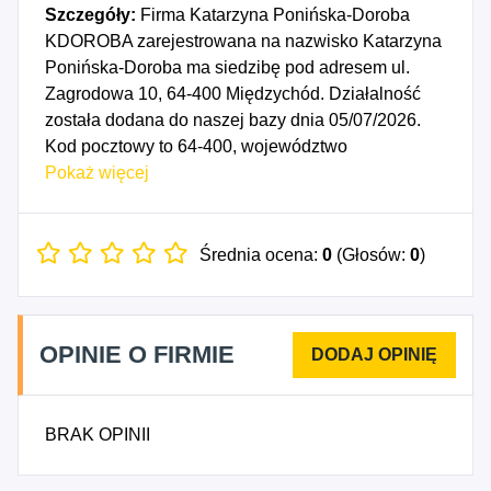
Szczegóły:
Firma Katarzyna Ponińska-Doroba
KDOROBA zarejestrowana na nazwisko Katarzyna
Ponińska-Doroba ma siedzibę pod adresem ul.
Zagrodowa 10, 64-400 Międzychód. Działalność
została dodana do naszej bazy dnia 05/07/2026.
Kod pocztowy to 64-400, województwo
WIELKOPOLSKIE, powiat międzychodzki. Numer
Pokaż więcej
Identyfikacji Podatkowej NIP to 5951452827, a
numer identyfikacyjny REGON dla firmy Katarzyna
Ponińska-Doroba KDOROBA to 545149579. Data
Średnia ocena:
0
(Głosów:
0
)
rozpoczęcia działalności gospodarczej przypada
na dzień 02/07/2026. Wybrane kody PKD to: 7111Z
- Działalność w zakresie architektury, 8130Z -
OPINIE O FIRMIE
Działalność usługowa związana z
zagospodarowaniem terenów zieleni, 8230Z -
Działalność związana z organizacją targów,
BRAK OPINII
wystaw i kongresów, 8552Z - Pozaszkolne formy
edukacji artystycznej, 8559B - Pozostałe
pozaszkolne formy edukacji, gdzie indziej