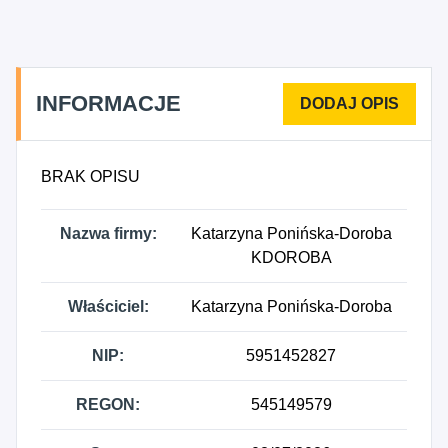
niesklasyfikowane, 7413Z - Działalność w zakresie
projektowania wnętrz, 9012Z - Działalność twórcza
w zakresie sztuk wizualnych.
INFORMACJE
BRAK OPISU
Nazwa firmy:
Katarzyna Ponińska-Doroba
KDOROBA
Właściciel:
Katarzyna Ponińska-Doroba
NIP:
5951452827
REGON:
545149579