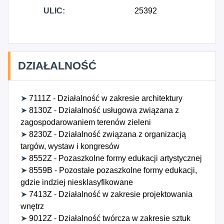
ULIC:
25392
DZIAŁALNOŚĆ
➤
7111Z - Działalność w zakresie architektury
➤
8130Z - Działalność usługowa związana z
zagospodarowaniem terenów zieleni
➤
8230Z - Działalność związana z organizacją
targów, wystaw i kongresów
➤
8552Z - Pozaszkolne formy edukacji artystycznej
➤
8559B - Pozostałe pozaszkolne formy edukacji,
gdzie indziej niesklasyfikowane
➤
7413Z - Działalność w zakresie projektowania
wnętrz
➤
9012Z - Działalność twórcza w zakresie sztuk