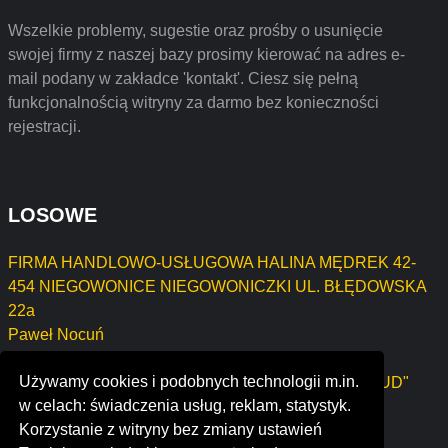
Wszelkie problemy, sugestie oraz prośby o usunięcie
swojej firmy z naszej bazy prosimy kierować na adres e-
mail podany w zakładce 'kontakt'. Ciesz się pełną
funkcjonalnością witryny za darmo bez konieczności
rejestracji.
LOSOWE
FIRMA HANDLOWO-USŁUGOWA HALINA MĘDREK 42-
454 NIEGOWONICE NIEGOWONICZKI UL. BŁĘDOWSKA
22a
Paweł Nocuń
CONNECT Jakub Charyna
Używamy cookies i podobnych technologii m.in.
Usługi Ogólnobudowlane i Wykończeniowe "DAR-BUD"
w celach: świadczenia usług, reklam, statystyk.
Dariusz Stężewski
Korzystanie z witryny bez zmiany ustawień
CIĘCIEL JÓZEF