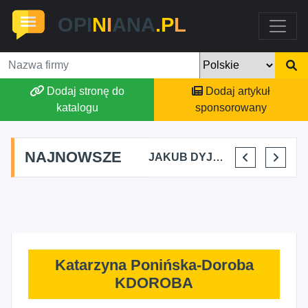
OPI
N
I
ANA
.P
L
Dodaj stronę do
Dodaj artykuł
katalogu
sponsorowany
NAJNOWSZE
MARTYNA KUPIDURA KIKI
MARTA BRACHA
JAKUB DYJAKIEWICZ POLISH LODA
ELENA MAKARCHIK
Katarzyna Ponińska-Doroba
KDOROBA